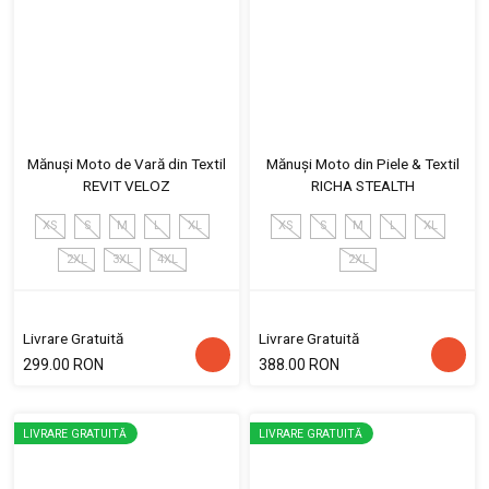
Mănuși Moto de Vară din Textil
Mănuși Moto din Piele & Textil
REVIT VELOZ
RICHA STEALTH
XS
S
M
L
XL
XS
S
M
L
XL
2XL
3XL
4XL
2XL
Livrare Gratuită
Livrare Gratuită
299.00 RON
388.00 RON
LIVRARE GRATUITĂ
LIVRARE GRATUITĂ