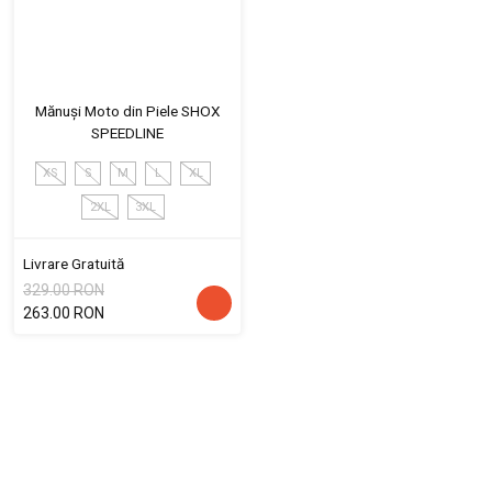
Mănuși Moto din Piele SHOX
SPEEDLINE
XS
S
M
L
XL
2XL
3XL
Livrare Gratuită
329.00 RON
263.00 RON