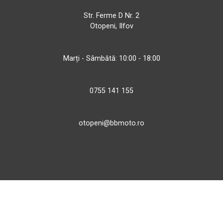
Str. Ferme D Nr. 2
Otopeni, Ilfov
Marți - Sâmbătă: 10:00 - 18:00
0755 141 155
otopeni@bbmoto.ro
Magazin
Câmpulung M.
Str. Valea Seacă nr. 5