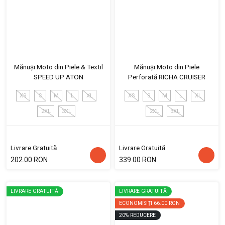
Mănuși Moto din Piele & Textil
Mănuși Moto din Piele
SPEED UP ATON
Perforată RICHA CRUISER
XS
S
M
L
XL
XS
S
M
L
XL
2XL
3XL
2XL
3XL
Livrare Gratuită
Livrare Gratuită
202.00 RON
339.00 RON
LIVRARE GRATUITĂ
LIVRARE GRATUITĂ
ECONOMISIȚI
66.00 RON
20
%
REDUCERE