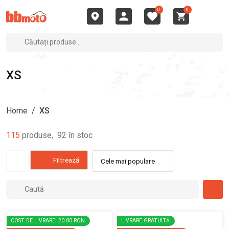
0
0
XS
Home
/
XS
115
produse
,
92
în stoc
Filtrează
Cele mai populare
COST DE LIVRARE: 20.00 RON
LIVRARE GRATUITĂ