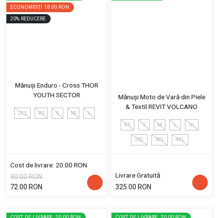
ECONOMISIȚI
18.00 RON
20
%
REDUCERE
Mănuși Enduro - Cross THOR
YOUTH SECTOR
Mănuși Moto de Vară din Piele
& Textil REVIT VOLCANO
2XS
XS
S
M
L
XS
S
M
L
XL
2XL
3XL
4XL
Cost de livrare: 20.00 RON
Livrare Gratuită
90.00 RON
72.00 RON
325.00 RON
COST DE LIVRARE: 20.00 RON
COST DE LIVRARE: 20.00 RON