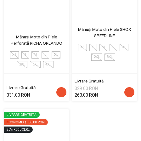
Mănuși Moto din Piele SHOX
SPEEDLINE
Mănuși Moto din Piele
Perforată RICHA ORLANDO
XS
S
M
L
XL
XS
S
M
L
XL
2XL
3XL
2XL
3XL
4XL
Livrare Gratuită
Livrare Gratuită
329.00 RON
331.00 RON
263.00 RON
LIVRARE GRATUITĂ
ECONOMISIȚI
66.00 RON
20
%
REDUCERE