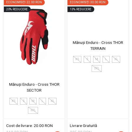
ECONOMISIȚI
22.00 RON
ECONOMISIȚI
30.00 RON
20
%
REDUCERE
13
%
REDUCERE
Mănuși Enduro - Cross THOR
TERRAIN
XS
S
M
L
XL
2XL
Mănuși Enduro - Cross THOR
SECTOR
XS
S
M
L
XL
2XL
Cost de livrare: 20.00 RON
Livrare Gratuită