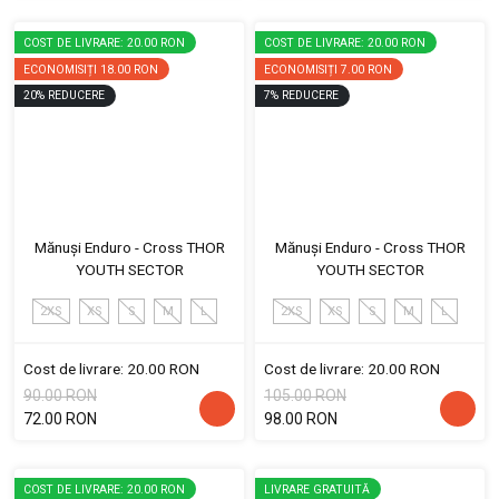
COST DE LIVRARE: 20.00 RON
COST DE LIVRARE: 20.00 RON
ECONOMISIȚI
18.00 RON
ECONOMISIȚI
7.00 RON
20
%
REDUCERE
7
%
REDUCERE
Mănuși Enduro - Cross THOR
Mănuși Enduro - Cross THOR
YOUTH SECTOR
YOUTH SECTOR
2XS
XS
S
M
L
2XS
XS
S
M
L
Cost de livrare: 20.00 RON
Cost de livrare: 20.00 RON
90.00 RON
105.00 RON
72.00 RON
98.00 RON
COST DE LIVRARE: 20.00 RON
LIVRARE GRATUITĂ