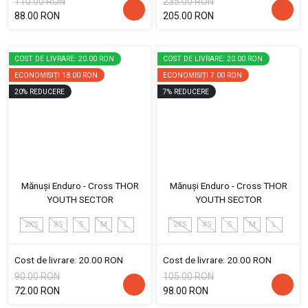
110.00 RON
235.00 RON
88.00 RON
205.00 RON
COST DE LIVRARE: 20.00 RON
COST DE LIVRARE: 20.00 RON
ECONOMISIȚI
18.00 RON
ECONOMISIȚI
7.00 RON
20
%
REDUCERE
7
%
REDUCERE
Mănuși Enduro - Cross THOR
Mănuși Enduro - Cross THOR
YOUTH SECTOR
YOUTH SECTOR
2XS
XS
S
M
L
2XS
XS
S
M
L
Cost de livrare: 20.00 RON
Cost de livrare: 20.00 RON
90.00 RON
105.00 RON
72.00 RON
98.00 RON