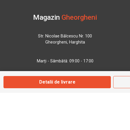
Magazin
Gheorgheni
Str. Nicolae Bălcescu Nr. 100
Gheorgheni, Harghita
Marți - Sâmbătă: 09:00 - 17:00
0745 153 295
Detalii de livrare
info@bbmoto.ro