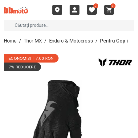
0
0
Home
/
Thor MX
/
Enduro & Motocross
/
Pentru Copii
ECONOMISIȚI 7.00 RON
7% REDUCERE