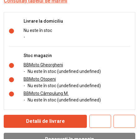
Consultați tabelul de mărimi
Livrare la domiciliu
Nu este în stoc
-
Stoc magazin
BBMoto Gheorgheni
-
Nu este în stoc (undefined undefined)
BBMoto Otopeni
-
Nu este în stoc (undefined undefined)
BBMoto Câmpulung M.
-
Nu este în stoc (undefined undefined)
Detalii de livrare