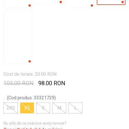
Cost de livrare: 20.00 RON
105.00 RON
98.00 RON
:
(
Cod produs
:
33321729
)
2XS
XS
S
M
L
Nu știți de ce mărime aveți nevoie?