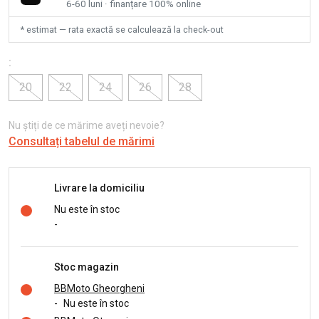
6-60 luni · finanțare 100% online
* estimat — rata exactă se calculează la check-out
:
20
22
24
26
28
Nu știți de ce mărime aveți nevoie?
Consultați tabelul de mărimi
Livrare la domiciliu
Nu este în stoc
-
Stoc magazin
BBMoto Gheorgheni
-
Nu este în stoc