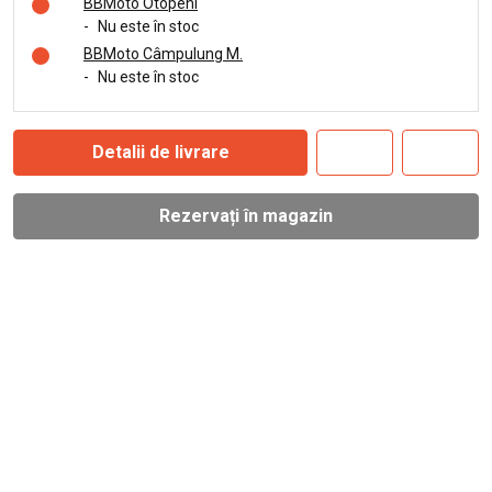
BBMoto Otopeni
-
Nu este în stoc
BBMoto Câmpulung M.
-
Nu este în stoc
Detalii de livrare
Rezervați în magazin