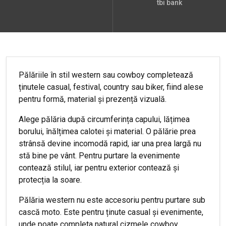
tbi bank
Pălăriile în stil western sau cowboy completează
ținutele casual, festival, country sau biker, fiind alese
pentru formă, material și prezență vizuală.
Alege pălăria după circumferința capului, lățimea
borului, înălțimea calotei și material. O pălărie prea
strânsă devine incomodă rapid, iar una prea largă nu
stă bine pe vânt. Pentru purtare la evenimente
contează stilul, iar pentru exterior contează și
protecția la soare.
Pălăria western nu este accesoriu pentru purtare sub
cască moto. Este pentru ținute casual și evenimente,
unde poate completa natural cizmele cowboy,