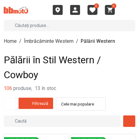
0
0
Home
/
Îmbrăcăminte Western
/
Pălării Western
Pălării în Stil Western /
Cowboy
106
produse
,
13
în stoc
Filtrează
Cele mai populare