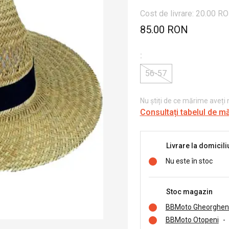
Cost de livrare: 20.00 R
85.00 RON
:
56-57
Nu știți de ce mărime aveți
Consultați tabelul de m
Livrare la domicili
Nu este în stoc
Stoc magazin
BBMoto Gheorghen
BBMoto Otopeni
-