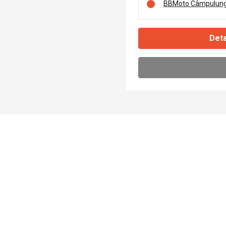
BBMoto Câmpulung
Deta