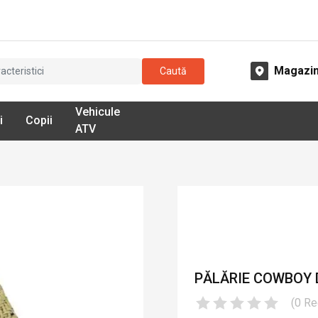
Magazi
Caută
Vehicule
i
Copii
ATV
PĂLĂRIE COWBOY 
(
0
Re