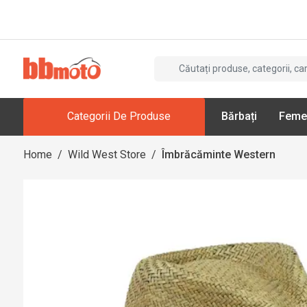
Categorii De Produse
Bărbați
Feme
Home
/
Wild West Store
/
Îmbrăcăminte Western