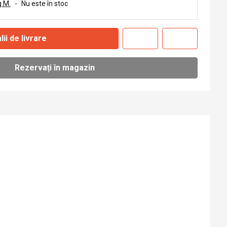
 M.
-
Nu este în stoc
lii de livrare
Rezervați în magazin