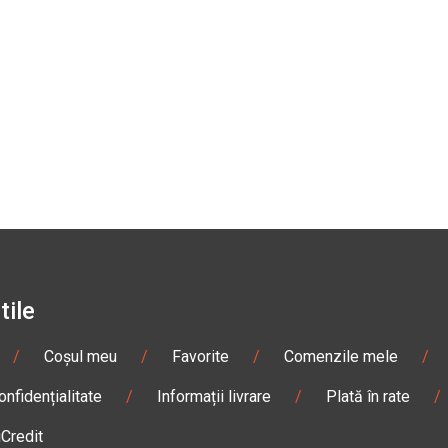
tile
/
Coșul meu
/
Favorite
/
Comenzile mele
/
onfidențialitate
/
Informații livrare
/
Plată în rate
/
iCredit