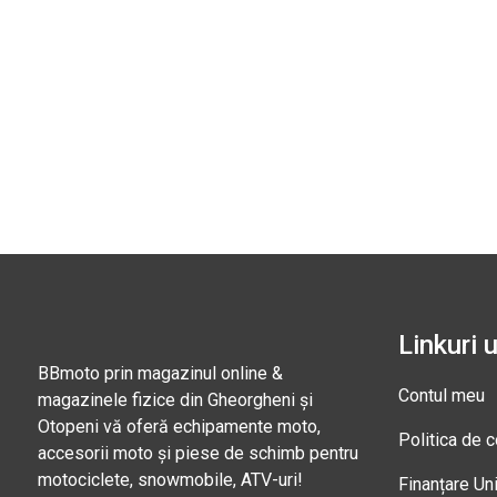
Linkuri u
BBmoto prin magazinul online &
Contul meu
magazinele fizice din Gheorgheni și
Otopeni vă oferă echipamente moto,
Politica de c
accesorii moto și piese de schimb pentru
motociclete, snowmobile, ATV-uri!
Finanțare Un