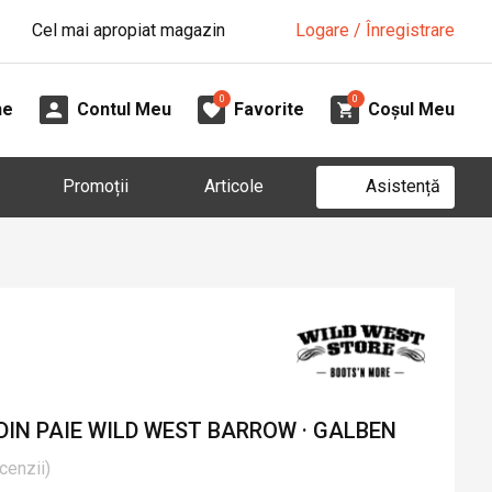
Cel mai apropiat magazin
Logare / Înregistrare
0
0
ne
Contul Meu
Favorite
Coșul Meu
Asistență
Promoții
Articole
DIN PAIE WILD WEST BARROW · GALBEN
cenzii
)