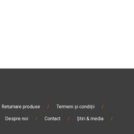
Returnare produse
/
Termeni și condiții
/
Despre noi
/
Contact
/
Știri & media
/