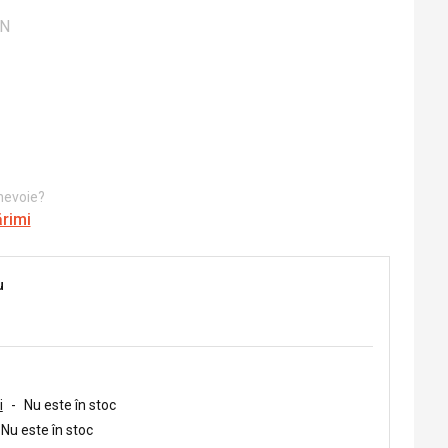
ON
 nevoie?
ărimi
u
i
-
Nu este în stoc
Nu este în stoc