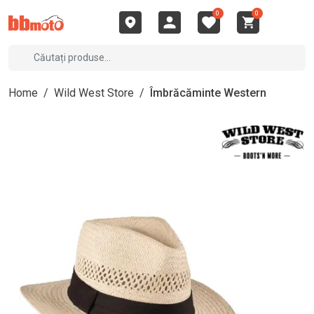
0
0
Home
/
Wild West Store
/
Îmbrăcăminte Western