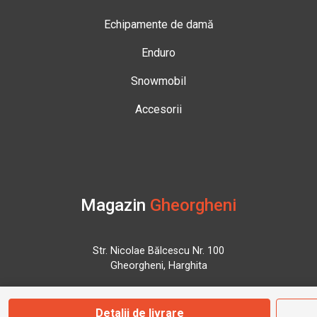
Echipamente de damă
Enduro
Snowmobil
Accesorii
Magazin
Gheorgheni
Str. Nicolae Bălcescu Nr. 100
Gheorgheni, Harghita
Marți - Sâmbătă: 09:00 - 17:00
Detalii de livrare