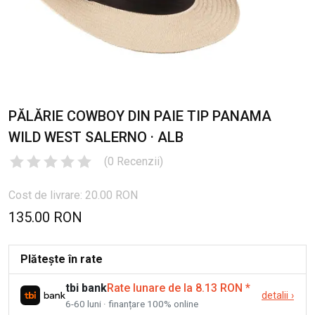
PĂLĂRIE COWBOY DIN PAIE TIP PANAMA
WILD WEST SALERNO · ALB
(
0
Recenzii
)
Cost de livrare: 20.00 RON
135.00 RON
Plătește în rate
tbi bank
Rate lunare de la 8.13 RON
*
detalii
›
6-60 luni · finanțare 100% online