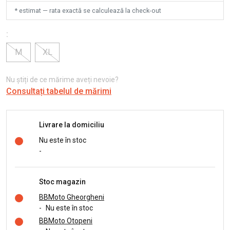
* estimat — rata exactă se calculează la check-out
:
M
XL
Nu știți de ce mărime aveți nevoie?
Consultați tabelul de mărimi
Livrare la domiciliu
Nu este în stoc
-
Stoc magazin
BBMoto Gheorgheni
-
Nu este în stoc
BBMoto Otopeni