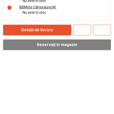
-
Nu este în stoc
BBMoto Câmpulung M.
-
Nu este în stoc
Detalii de livrare
Rezervați în magazin