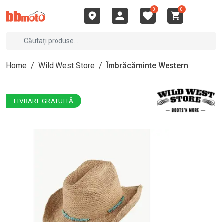
0
0
Home
/
Wild West Store
/
Îmbrăcăminte Western
LIVRARE GRATUITĂ