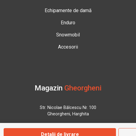
Echipamente de damă
Enduro
Snowmobil
Accesorii
Magazin
Gheorgheni
Str. Nicolae Bălcescu Nr. 100
Gheorgheni, Harghita
Marți - Sâmbătă: 09:00 - 17:00
Detalii de livrare