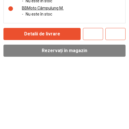
-
Nu este în stoc
BBMoto Câmpulung M.
-
Nu este în stoc
Detalii de livrare
Rezervați în magazin