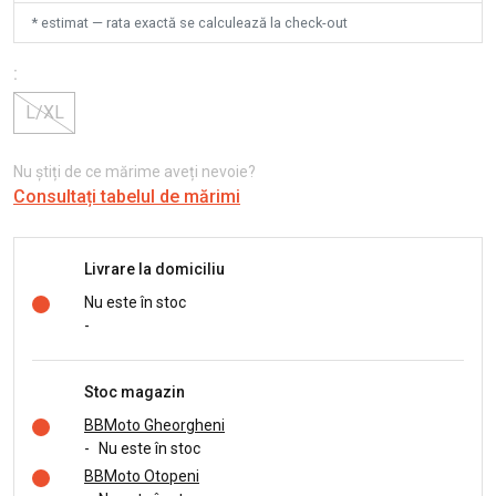
* estimat — rata exactă se calculează la check-out
:
L/XL
Nu știți de ce mărime aveți nevoie?
Consultați tabelul de mărimi
Livrare la domiciliu
Nu este în stoc
-
Stoc magazin
BBMoto Gheorgheni
-
Nu este în stoc
BBMoto Otopeni