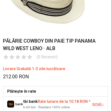
PĂLĂRIE COWBOY DIN PAIE TIP PANAMA
WILD WEST LENO · ALB
(
0
Recenzii
)
Livrare Gratuită 1-3 zile lucrătoare
212.00 RON
Plătește în rate
tbi bank
Rate lunare de la 10.18 RON
*
detalii
›
6-60 luni · finanțare 100% online