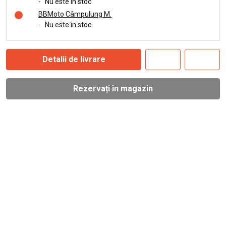
-
Nu este în stoc
BBMoto Câmpulung M.
-
Nu este în stoc
Detalii de livrare
Rezervați în magazin