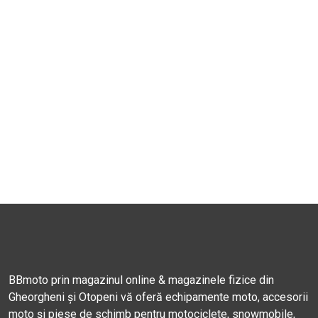
BBmoto prin magazinul online & magazinele fizice din
Gheorgheni și Otopeni vă oferă echipamente moto, accesorii
moto și piese de schimb pentru motociclete, snowmobile,