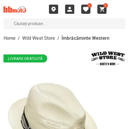
0
0
Home
/
Wild West Store
/
Îmbrăcăminte Western
LIVRARE GRATUITĂ