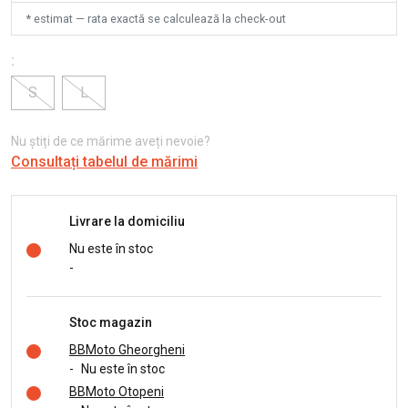
* estimat — rata exactă se calculează la check-out
:
S
L
Nu știți de ce mărime aveți nevoie?
Consultați tabelul de mărimi
Livrare la domiciliu
Nu este în stoc
-
Stoc magazin
BBMoto Gheorgheni
-
Nu este în stoc
BBMoto Otopeni