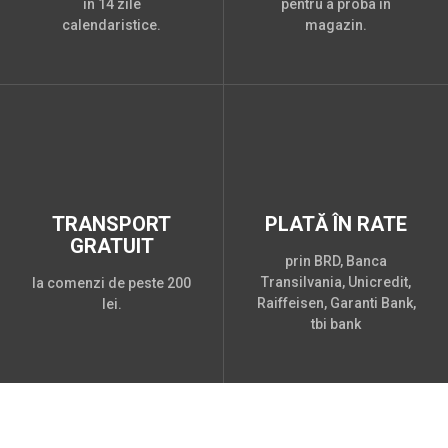
în 14 zile
pentru a proba în
calendaristice.
magazin.
TRANSPORT
PLATĂ ÎN RATE
GRATUIT
prin BRD, Banca
Transilvania, Unicredit,
la comenzi de peste 200
Raiffeisen, Garanti Bank,
lei.
tbi bank