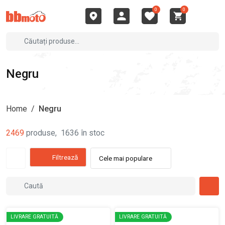
0
0
Negru
Home
/
Negru
2469
produse
,
1636
în stoc
Filtrează
Cele mai populare
LIVRARE GRATUITĂ
LIVRARE GRATUITĂ