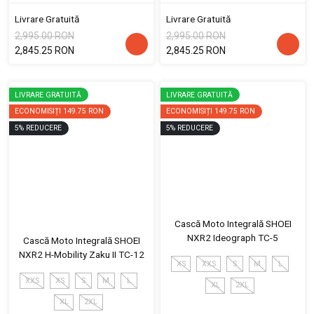
Livrare Gratuită
Livrare Gratuită
2,995.00 RON
2,995.00 RON
2,845.25 RON
2,845.25 RON
LIVRARE GRATUITĂ
LIVRARE GRATUITĂ
ECONOMISIȚI
149.75 RON
ECONOMISIȚI
149.75 RON
5
%
REDUCERE
5
%
REDUCERE
Cască Moto Integrală SHOEI
NXR2 Ideograph TC-5
Cască Moto Integrală SHOEI
NXR2 H-Mobility Zaku II TC-12
XS
XXS
S
M
L
XXS
XS
S
M
L
XL
2XL
XL
2XL