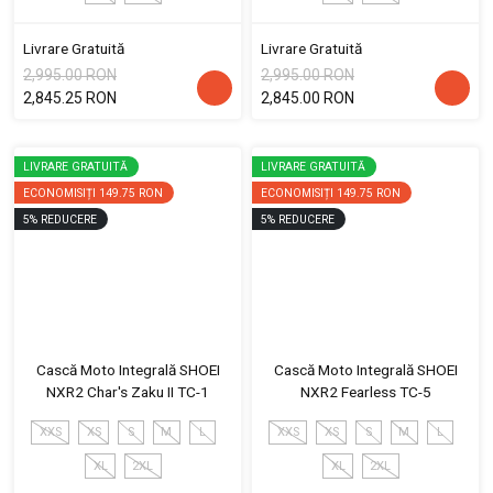
Livrare Gratuită
Livrare Gratuită
2,995.00 RON
2,995.00 RON
2,845.25 RON
2,845.00 RON
LIVRARE GRATUITĂ
LIVRARE GRATUITĂ
ECONOMISIȚI
149.75 RON
ECONOMISIȚI
149.75 RON
5
%
REDUCERE
5
%
REDUCERE
Cască Moto Integrală SHOEI
Cască Moto Integrală SHOEI
NXR2 Char's Zaku II TC-1
NXR2 Fearless TC-5
XXS
XS
S
M
L
XXS
XS
S
M
L
XL
2XL
XL
2XL