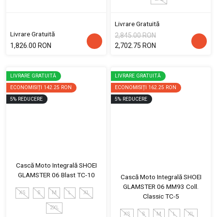
Livrare Gratuită
Livrare Gratuită
2,845.00 RON
1,826.00 RON
2,702.75 RON
LIVRARE GRATUITĂ
LIVRARE GRATUITĂ
ECONOMISIȚI
142.25 RON
ECONOMISIȚI
162.25 RON
5
%
REDUCERE
5
%
REDUCERE
Cască Moto Integrală SHOEI
GLAMSTER 06 Blast TC-10
Cască Moto Integrală SHOEI
GLAMSTER 06 MM93 Coll.
XS
S
M
L
XL
Classic TC-5
2XL
XS
S
M
L
XL