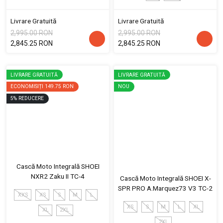
Livrare Gratuită
Livrare Gratuită
2,995.00 RON
2,995.00 RON
2,845.25 RON
2,845.25 RON
LIVRARE GRATUITĂ
LIVRARE GRATUITĂ
ECONOMISIȚI
149.75 RON
NOU
5
%
REDUCERE
Cască Moto Integrală SHOEI
NXR2 Zaku II TC-4
Cască Moto Integrală SHOEI X-
SPR PRO A.Marquez73 V3 TC-2
XXS
XS
S
M
L
XS
S
M
L
XL
XL
2XL
2XL