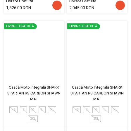
Livrare Gratuită
Livrare Gratuită
1,826.00 RON
2,045.00 RON
LIVRARE GRATUITĂ
LIVRARE GRATUITĂ
Cască Moto Integrală SHARK
Cască Moto Integrală SHARK
SPARTAN RS CARBON SHAWN
SPARTAN RS CARBON SHAWN
MAT
MAT
XS
S
M
L
XL
XS
S
M
L
XL
2XL
2XL