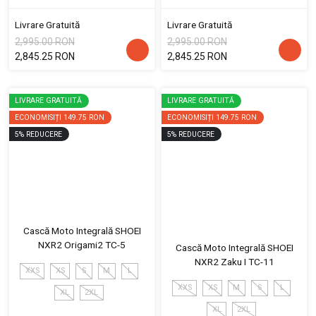
Livrare Gratuită
Livrare Gratuită
2,995.00 RON
2,995.00 RON
2,845.25 RON
2,845.25 RON
LIVRARE GRATUITĂ
LIVRARE GRATUITĂ
ECONOMISIȚI
149.75 RON
ECONOMISIȚI
149.75 RON
5
%
REDUCERE
5
%
REDUCERE
Cască Moto Integrală SHOEI
NXR2 Origami2 TC-5
Cască Moto Integrală SHOEI
NXR2 Zaku I TC-11
XXS
XS
S
M
L
XXS
XS
M
S
L
XL
2XL
XL
2XL