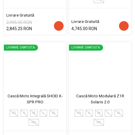
Livrare Gratuită
Livrare Gratuită
2,995.00 RON
2,845.25 RON
4,745.00 RON
LIVRARE GRATUITĂ
LIVRARE GRATUITĂ
Cască Moto Integrală SHOEI X-
Cască Moto Modulară Z1R
SPR PRO
Solaris 2.0
XS
S
M
L
XL
XS
S
M
L
XL
2XL
2XL