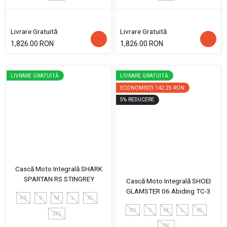
Livrare Gratuită
Livrare Gratuită
1,826.00 RON
1,826.00 RON
LIVRARE GRATUITĂ
LIVRARE GRATUITĂ
ECONOMISIȚI
142.25 RON
5
%
REDUCERE
Cască Moto Integrală SHARK
SPARTAN RS STINGREY
Cască Moto Integrală SHOEI
GLAMSTER 06 Abiding TC-3
XS
S
M
L
XL
XS
S
M
L
XL
2XL
2XL