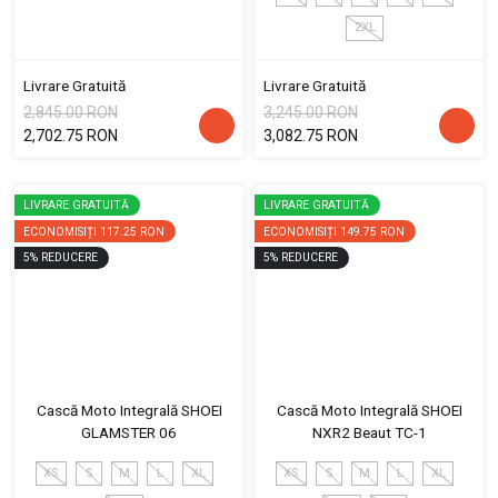
2XL
Livrare Gratuită
Livrare Gratuită
2,845.00 RON
3,245.00 RON
2,702.75 RON
3,082.75 RON
LIVRARE GRATUITĂ
LIVRARE GRATUITĂ
ECONOMISIȚI
117.25 RON
ECONOMISIȚI
149.75 RON
5
%
REDUCERE
5
%
REDUCERE
Cască Moto Integrală SHOEI
Cască Moto Integrală SHOEI
GLAMSTER 06
NXR2 Beaut TC-1
XS
S
M
L
XL
XS
S
M
L
XL