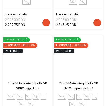
2XL
XXS
2XL
Livrare Gratuită
Livrare Gratuită
2,345.00 RON
2,995.00 RON
2,227.75 RON
2,845.25 RON
LIVRARE GRATUITĂ
LIVRARE GRATUITĂ
ECONOMISIȚI
149.75 RON
ECONOMISIȚI
150.00 RON
5
%
REDUCERE
5
%
REDUCERE
Cască Moto Integrală SHOEI
Cască Moto Integrală SHOEI
NXR2 Bugu TC-2
NXR2 Capriccio TC-1
XXS
XS
S
M
L
XXS
XS
S
M
L
XL
2XL
XL
2XL