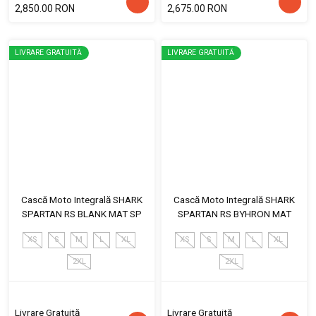
2,850.00 RON
2,675.00 RON
LIVRARE GRATUITĂ
LIVRARE GRATUITĂ
Cască Moto Integrală SHARK
Cască Moto Integrală SHARK
SPARTAN RS BLANK MAT SP
SPARTAN RS BYHRON MAT
XS
S
M
L
XL
XS
S
M
L
XL
2XL
2XL
Livrare Gratuită
Livrare Gratuită