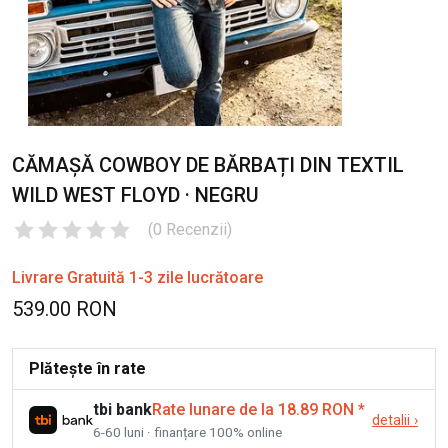
CĂMAȘĂ COWBOY DE BĂRBAȚI DIN TEXTIL
WILD WEST FLOYD · NEGRU
(
0
Recenzii
)
Livrare Gratuită 1-3 zile lucrătoare
539.00 RON
Plătește în rate
tbi bank
Rate lunare de la 18.89 RON
*
detalii
›
6-60 luni · finanțare 100% online