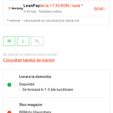
LeanPay
de la 17.35 RON / lună
*
detalii
›
3-60 luni · finanțare online
* estimat — rata exactă se calculează la check-out
:
M
L
XL
Nu știți de ce mărime aveți nevoie?
Consultați tabelul de mărimi
Livrare la domiciliu
Disponibil
-
Se livrează în 1-3 zile lucrătoare.
Stoc magazin
BBMoto Gheorgheni