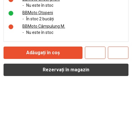
-
Nu este în stoc
BBMoto Otopeni
-
În stoc 2 bucăți
BBMoto Câmpulung M.
-
Nu este în stoc
Adăugați în coș
Rezervați în magazin