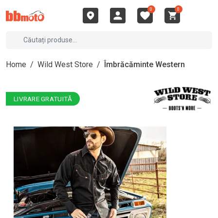
0
0
Home
/
Wild West Store
/
Îmbrăcăminte Western
LIVRARE GRATUITĂ