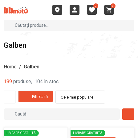
0
0
Galben
Home
/
Galben
189
produse
,
104
în stoc
Filtrează
Cele mai populare
LIVRARE GRATUITĂ
LIVRARE GRATUITĂ