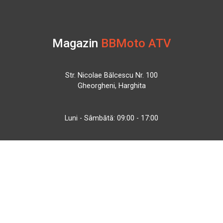
Magazin
BBMoto ATV
Str. Nicolae Bălcescu Nr. 100
Gheorgheni, Harghita
Luni - Sâmbătă: 09:00 - 17:00
+40 740 133 688
atv@bbmoto.ro