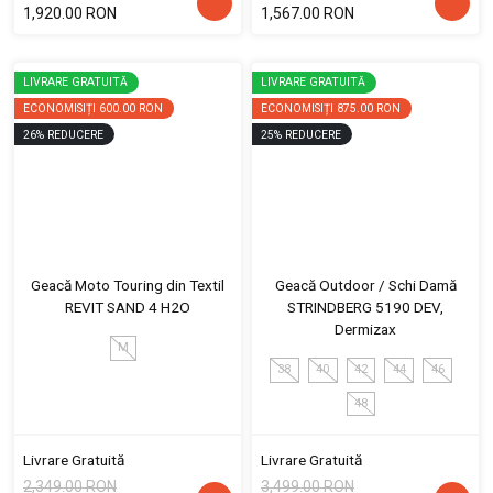
1,920.00 RON
1,567.00 RON
LIVRARE GRATUITĂ
LIVRARE GRATUITĂ
ECONOMISIȚI
600.00 RON
ECONOMISIȚI
875.00 RON
26
%
REDUCERE
25
%
REDUCERE
Geacă Moto Touring din Textil
Geacă Outdoor / Schi Damă
REVIT SAND 4 H2O
STRINDBERG 5190 DEV,
Dermizax
M
38
40
42
44
46
48
Livrare Gratuită
Livrare Gratuită
2,349.00 RON
3,499.00 RON