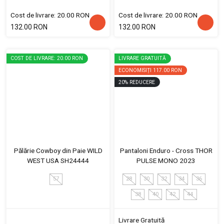
Cost de livrare: 20.00 RON
Cost de livrare: 20.00 RON
132.00 RON
132.00 RON
COST DE LIVRARE: 20.00 RON
LIVRARE GRATUITĂ
ECONOMISIȚI
117.00 RON
20
%
REDUCERE
Pălărie Cowboy din Paie WILD
Pantaloni Enduro - Cross THOR
WEST USA SH24444
PULSE MONO 2023
57
28
30
32
34
36
38
40
42
44
Livrare Gratuită