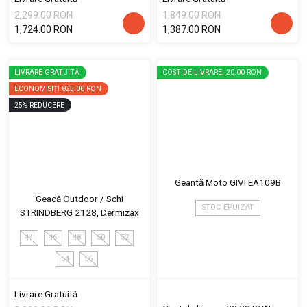
2,299.00 RON
1,849.00 RON
1,724.00 RON
1,387.00 RON
LIVRARE GRATUITĂ
COST DE LIVRARE: 20.00 RON
ECONOMISIȚI
825.00 RON
25
%
REDUCERE
Geantă Moto GIVI EA109B
Geacă Outdoor / Schi
STOC EPUIZAT
STRINDBERG 2128, Dermizax
44
46
48
50
52
54
56
Livrare Gratuită