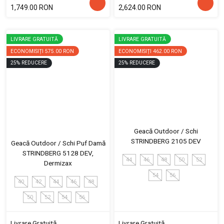
1,749.00 RON
2,624.00 RON
LIVRARE GRATUITĂ
LIVRARE GRATUITĂ
ECONOMISIȚI
575.00 RON
ECONOMISIȚI
462.00 RON
25
%
REDUCERE
25
%
REDUCERE
Geacă Outdoor / Schi
STRINDBERG 2105 DEV
Geacă Outdoor / Schi Puf Damă
STRINDBERG 5128 DEV,
44
46
48
50
52
Dermizax
54
56
40
42
44
46
48
50
52
54
56
Livrare Gratuită
Livrare Gratuită