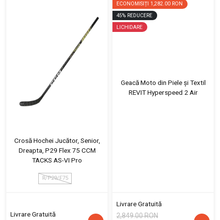
ECONOMISIȚI
1,282.00 RON
45
%
REDUCERE
LICHIDARE
Geacă Moto din Piele și Textil
REVIT Hyperspeed 2 Air
Crosă Hochei Jucător, Senior,
Dreapta, P29 Flex 75 CCM
TACKS AS-VI Pro
R/P29/F75
Livrare Gratuită
Livrare Gratuită
2,849.00 RON