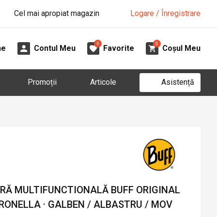
Cel mai apropiat magazin
Logare / Înregistrare
0
0
ne
Contul Meu
Favorite
Coșul Meu
Asistență
Promoții
Articole
Ă MULTIFUNCTIONALĂ BUFF ORIGINAL
RONELLA · GALBEN / ALBASTRU / MOV