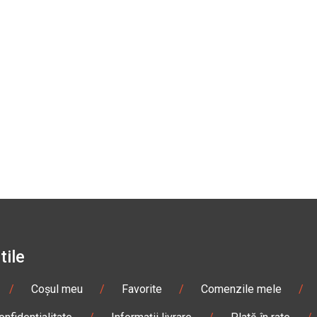
tile
/
Coșul meu
/
Favorite
/
Comenzile mele
/