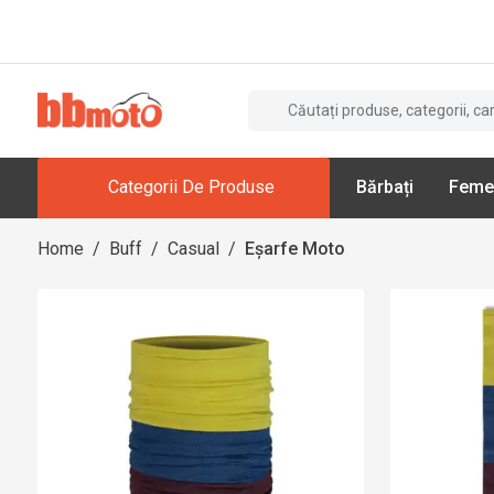
Categorii De Produse
Bărbați
Feme
Home
/
Buff
/
Casual
/
Eșarfe Moto