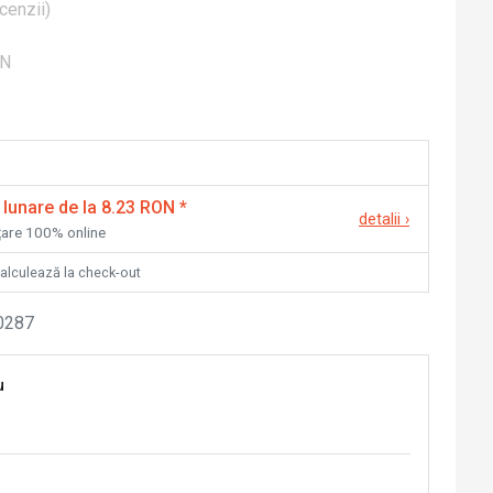
cenzii
)
ON
 lunare de la 8.23 RON
*
detalii
›
nțare 100% online
calculează la check-out
0287
u