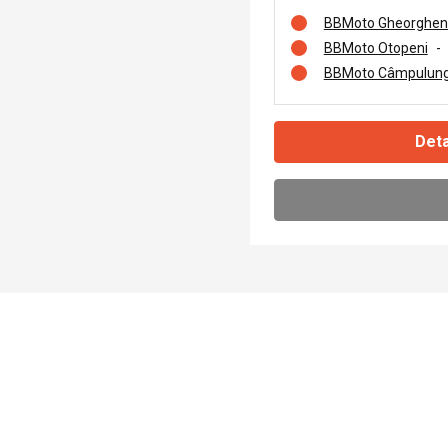
BBMoto Gheorghen
BBMoto Otopeni
-
BBMoto Câmpulung
Deta