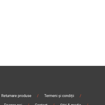
Returnare produse
/
Termeni și condiții
/