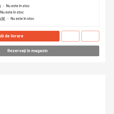
i
-
Nu este în stoc
Nu este în stoc
 M.
-
Nu este în stoc
lii de livrare
Rezervați în magazin