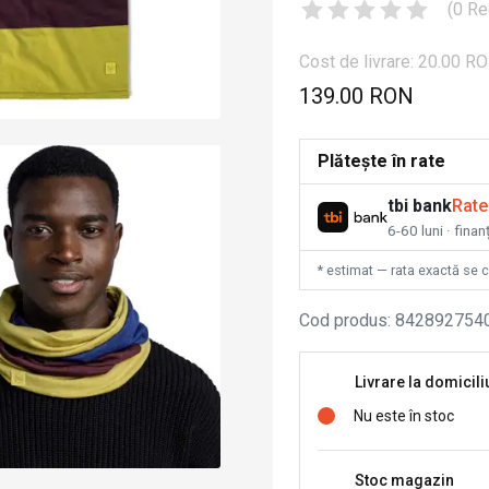
(
0
Re
Cost de livrare: 20.00 R
139.00 RON
Plătește în rate
tbi bank
Rate
6-60 luni · fina
* estimat — rata exactă se 
Cod produs
:
842892754
Livrare la domicili
Nu este în stoc
Stoc magazin