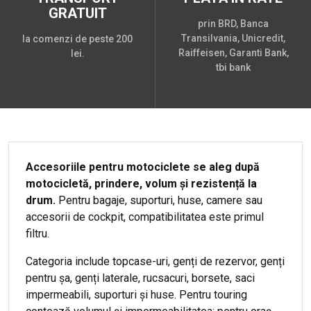
GRATUIT
prin BRD, Banca
Transilvania, Unicredit,
la comenzi de peste 200
Raiffeisen, Garanti Bank,
lei.
tbi bank
Accesoriile pentru motociclete se aleg după
motocicletă, prindere, volum și rezistență la
drum.
Pentru bagaje, suporturi, huse, camere sau
accesorii de cockpit, compatibilitatea este primul
filtru.
Categoria include topcase-uri, genți de rezervor, genți
pentru șa, genți laterale, rucsacuri, borsete, saci
impermeabili, suporturi și huse. Pentru touring