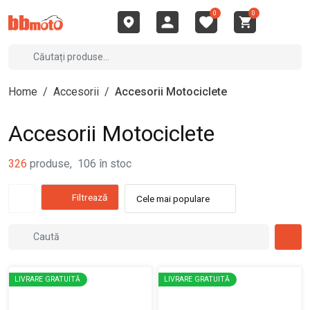
0
0
Home
/
Accesorii
/
Accesorii Motociclete
Accesorii Motociclete
326
produse
,
106
în stoc
Filtrează
Cele mai populare
LIVRARE GRATUITĂ
LIVRARE GRATUITĂ