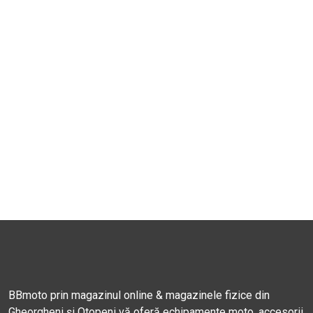
BBmoto prin magazinul online & magazinele fizice din
Gheorgheni și Otopeni vă oferă echipamente moto, accesorii