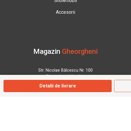
Snowmobil
Accesorii
Magazin
Gheorgheni
Str. Nicolae Bălcescu Nr. 100
Gheorgheni, Harghita
Detalii de livrare
Marți - Sâmbătă: 09:00 - 17:00
0745 153 295