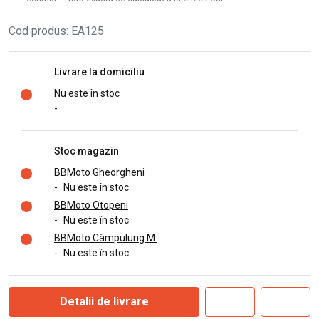
Cod produs
:
EA125
Livrare la domiciliu
Nu este în stoc
-
Stoc magazin
BBMoto Gheorgheni
-
Nu este în stoc
BBMoto Otopeni
-
Nu este în stoc
BBMoto Câmpulung M.
-
Nu este în stoc
Detalii de livrare