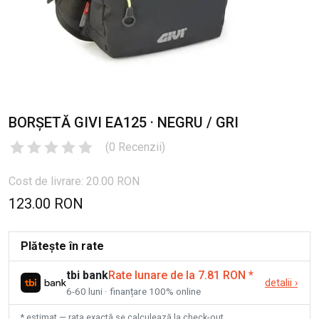
BORȘETĂ GIVI EA125 · NEGRU / GRI
(
0
Recenzii
)
Cost de livrare: 20.00 RON
123.00 RON
Plătește în rate
tbi bank
Rate lunare de la 7.81 RON
*
detalii
›
6-60 luni · finanțare 100% online
* estimat — rata exactă se calculează la check-out