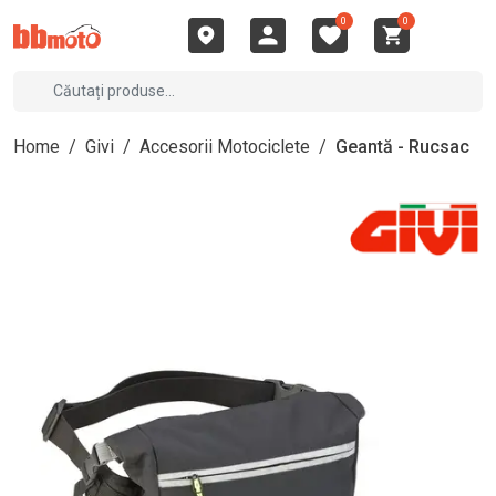
0
0
Home
/
Givi
/
Accesorii Motociclete
/
Geantă - Rucsac