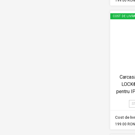
199.00 RON
COST DE LIVRA
Carcas
LOCK®
pentru I
S
Cost de li
199.00 RON