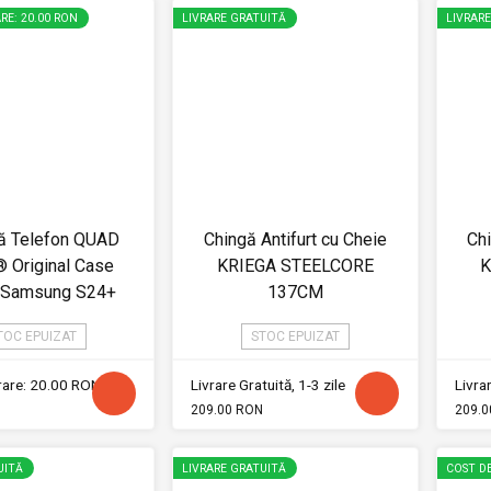
RE: 20.00 RON
LIVRARE GRATUITĂ
LIVRAR
ă Telefon QUAD
Chingă Antifurt cu Cheie
Chi
 Original Case
KRIEGA STEELCORE
K
u Samsung S24+
137CM
TOC EPUIZAT
STOC EPUIZAT
vrare: 20.00 RON
Livrare Gratuită, 1-3 zile
Livrar
209.00 RON
209.0
UITĂ
LIVRARE GRATUITĂ
COST DE