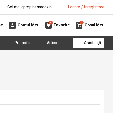
Cel mai apropiat magazin
Logare / Înregistrare
0
0
ne
Contul Meu
Favorite
Coșul Meu
Asistență
Promoții
Articole