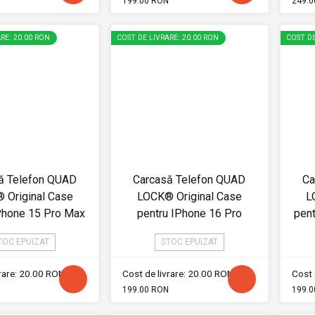
199.00 RON
249.0
RE: 20.00 RON
COST DE LIVRARE: 20.00 RON
COST DE
ă Telefon QUAD
Carcasă Telefon QUAD
Ca
 Original Case
LOCK® Original Case
L
Phone 15 Pro Max
pentru IPhone 16 Pro
pen
TOC EPUIZAT
STOC EPUIZAT
vrare: 20.00 RON
Cost de livrare: 20.00 RON
Cost 
199.00 RON
199.0