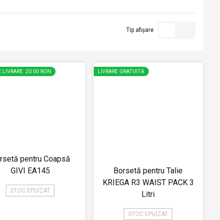
Tip afișare
 LIVRARE: 20.00 RON
LIVRARE GRATUITĂ
rsetă pentru Coapsă
GIVI EA145
Borsetă pentru Talie
KRIEGA R3 WAIST PACK 3
STOC EPUIZAT
Litri
STOC EPUIZAT