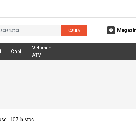
Magazi
Caută
Vehicule
i
Copii
ATV
use
,
107
în stoc