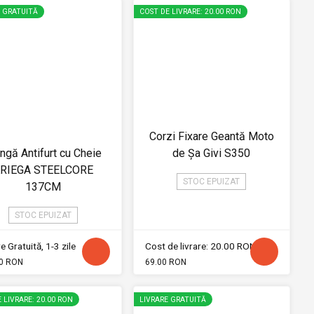
E GRATUITĂ
COST DE LIVRARE: 20.00 RON
Corzi Fixare Geantă Moto
ngă Antifurt cu Cheie
de Șa Givi S350
RIEGA STEELCORE
STOC EPUIZAT
137CM
STOC EPUIZAT
e Gratuită, 1-3 zile
Cost de livrare: 20.00 RON
0 RON
69.00 RON
 LIVRARE: 20.00 RON
LIVRARE GRATUITĂ