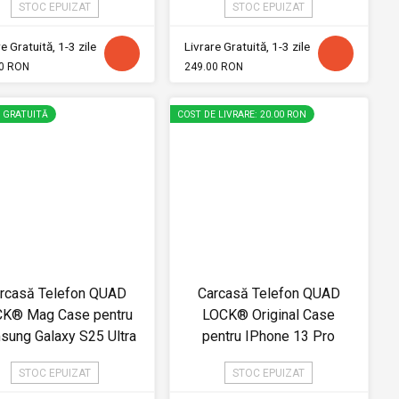
STOC EPUIZAT
STOC EPUIZAT
e Gratuită, 1-3 zile
Livrare Gratuită, 1-3 zile
0 RON
249.00 RON
E GRATUITĂ
COST DE LIVRARE: 20.00 RON
rcasă Telefon QUAD
Carcasă Telefon QUAD
K® Mag Case pentru
LOCK® Original Case
sung Galaxy S25 Ultra
pentru IPhone 13 Pro
STOC EPUIZAT
STOC EPUIZAT