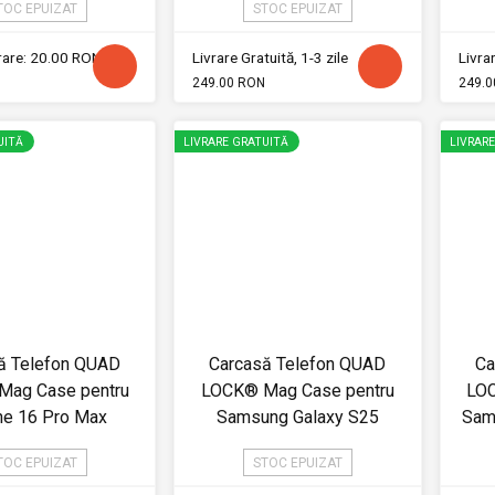
TOC EPUIZAT
STOC EPUIZAT
vrare: 20.00 RON
Livrare Gratuită, 1-3 zile
Livrar
249.00 RON
249.0
UITĂ
LIVRARE GRATUITĂ
LIVRAR
ă Telefon QUAD
Carcasă Telefon QUAD
Ca
ag Case pentru
LOCK® Mag Case pentru
LOC
ne 16 Pro Max
Samsung Galaxy S25
Sam
TOC EPUIZAT
STOC EPUIZAT