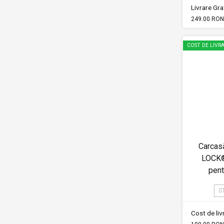
Livrare Grat
249.00 RON
COST DE LIVRA
Carcas
LOCK®
pent
S
Cost de li