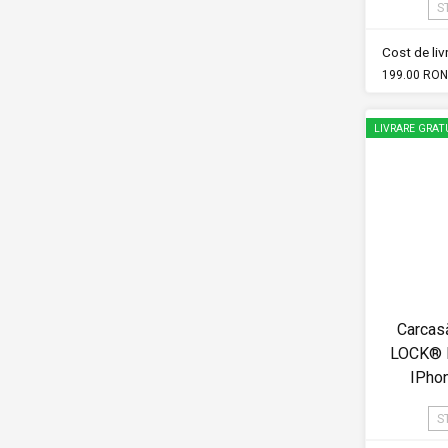
S
Cost de li
199.00 RON
LIVRARE GRAT
Carcas
LOCK® M
IPho
S