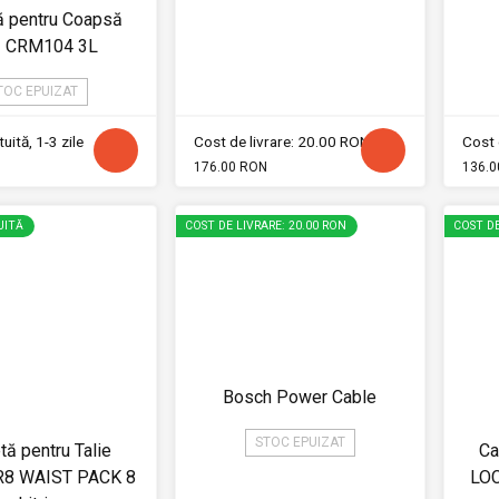
ă pentru Coapsă
I CRM104 3L
TOC EPUIZAT
uită, 1-3 zile
Cost de livrare: 20.00 RON
Cost 
176.00 RON
136.0
UITĂ
COST DE LIVRARE: 20.00 RON
COST DE
Bosch Power Cable
STOC EPUIZAT
tă pentru Talie
Ca
R8 WAIST PACK 8
LOC