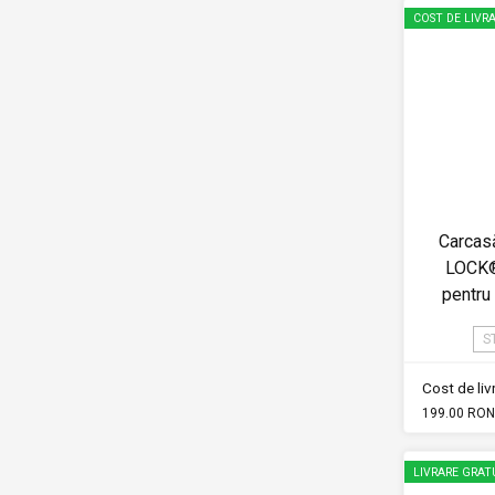
COST DE LIVRA
Carcas
LOCK®
pentr
S
Cost de li
199.00 RON
LIVRARE GRAT