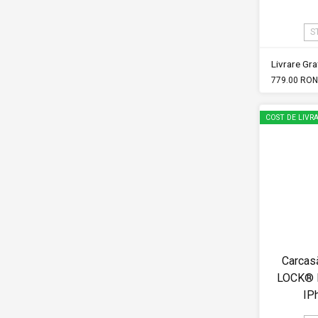
S
Livrare Grat
779.00 RON
COST DE LIVRA
Carcas
LOCK® M
IP