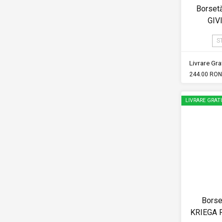
Borset
GIV
S
Livrare Grat
244.00 RON
LIVRARE GRAT
Borse
KRIEGA 