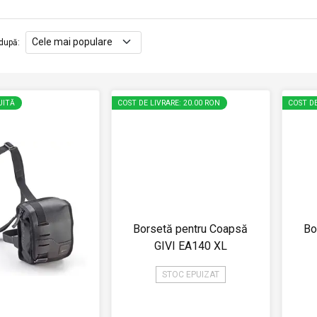
după
:
UITĂ
COST DE LIVRARE: 20.00 RON
COST DE
Borsetă pentru Coapsă
Bo
GIVI EA140 XL
STOC EPUIZAT