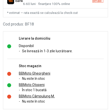
detalii
›
6-60 luni · finanțare 100% online
* estimat — rata exactă se calculează la check-out
Cod produs
:
BF18
Livrare la domiciliu
Disponibil
-
Se livrează în 1-3 zile lucrătoare.
Stoc magazin
BBMoto Gheorgheni
-
Nu este în stoc
BBMoto Otopeni
-
În stoc 1 bucată
BBMoto Câmpulung M.
-
Nu este în stoc