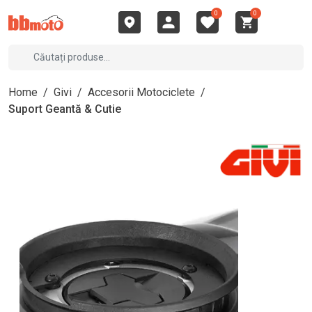
0
0
Home
/
Givi
/
Accesorii Motociclete
/
Suport Geantă & Cutie