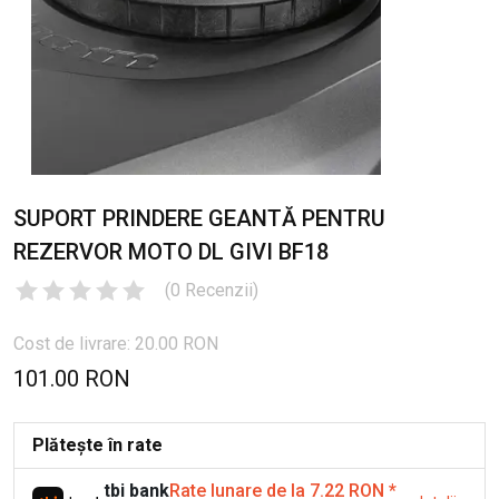
SUPORT PRINDERE GEANTĂ PENTRU
REZERVOR MOTO DL GIVI BF18
(
0
Recenzii
)
Cost de livrare: 20.00 RON
101.00 RON
Plătește în rate
tbi bank
Rate lunare de la 7.22 RON
*