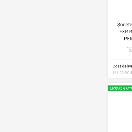
Șosete
FXR 
PE
S
Cost de li
166.00 RON
LIVRARE GRAT