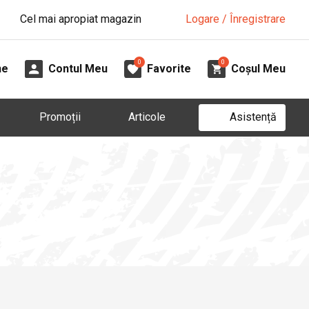
Cel mai apropiat magazin
Logare / Înregistrare
0
0
ne
Contul Meu
Favorite
Coșul Meu
Asistență
Promoții
Articole