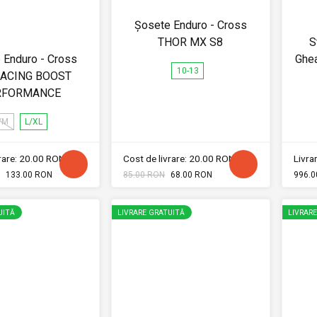
Șosete Enduro - Cross
THOR MX S8
S
 Enduro - Cross
Ghea
10-13
RACING BOOST
RFORMANCE
/M
L/XL
vrare: 20.00 RON
Cost de livrare: 20.00 RON
Livrar
133.00 RON
85.00 RON
68.00 RON
996.0
UITĂ
LIVRARE GRATUITĂ
LIVRAR