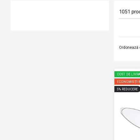
1051
pro
Ordonează 
COST DE LIVRA
ECONOMISIȚI
5
%
REDUCERE