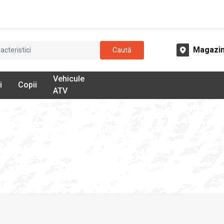
Magazi
Caută
Vehicule
i
Copii
ATV