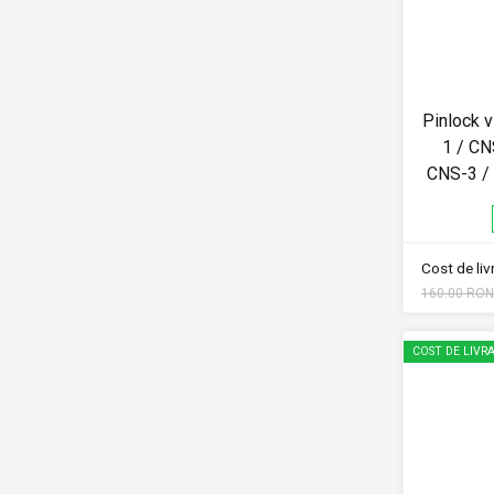
Pinlock 
1 / CN
CNS-3 /
Cost de li
160.00 RON
COST DE LIVRA