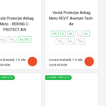
Vestă Protecție Airbag
stă Protecție Airbag
Moto REVIT Avertum Tech-
Moto - BERING C-
Air
PROTECT AIR
XS
S
M
L
XL
S/S
M/L
XL/2XL
2XL
3XL
4XL
e Gratuită, 1-3 zile
Livrare Gratuită, 1-3 zile
.00 RON
3,639.00 RON
E GRATUITĂ
LIVRARE GRATUITĂ