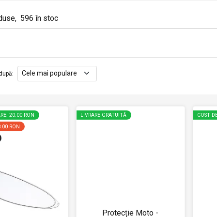
duse
,
596
în stoc
după
:
RE: 20.00 RON
LIVRARE GRATUITĂ
COST DE
8.00 RON
Protecție Moto -