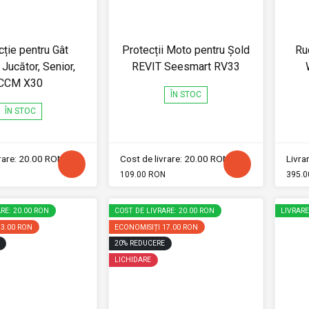
cție pentru Gât
Protecții Moto pentru Șold
Ru
Jucător, Senior,
REVIT Seesmart RV33
CCM X30
ÎN STOC
ÎN STOC
vrare: 20.00 RON
Cost de livrare: 20.00 RON
Livrar
109.00 RON
395.0
RE: 20.00 RON
COST DE LIVRARE: 20.00 RON
LIVRAR
33.00 RON
ECONOMISIȚI
17.00 RON
20
%
REDUCERE
LICHIDARE