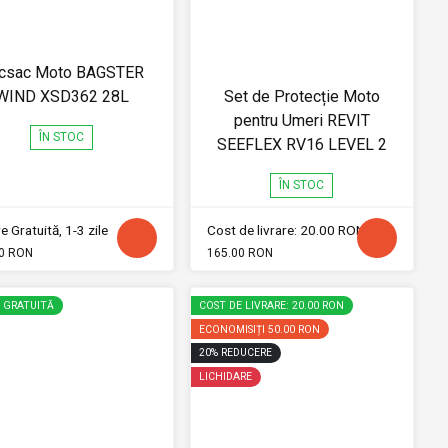
csac Moto BAGSTER
WIND XSD362 28L
Set de Protecție Moto
pentru Umeri REVIT
ÎN STOC
SEEFLEX RV16 LEVEL 2
ÎN STOC
e Gratuită, 1-3 zile
Cost de livrare: 20.00 RON
0 RON
165.00 RON
E GRATUITĂ
COST DE LIVRARE: 20.00 RON
ECONOMISIȚI
50.00 RON
20
%
REDUCERE
LICHIDARE