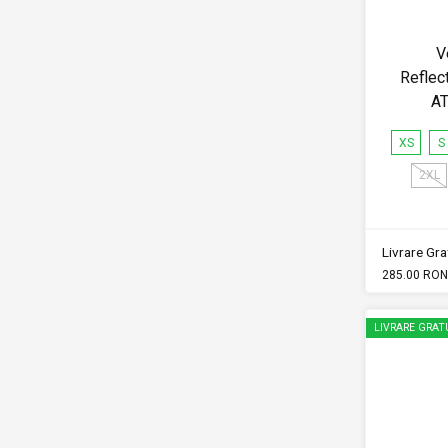
V
Reflec
AT
XS
S
2XL
Livrare Grat
285.00 RON
LIVRARE GRAT