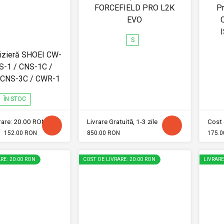
FORCEFIELD PRO L2K
Pr
EVO
S
vizieră SHOEI CW-
S-1 / CNS-1C /
 CNS-3C / CWR-1
ÎN STOC
vrare: 20.00 RON
Livrare Gratuită, 1-3 zile
Cost 
152.00 RON
850.00 RON
175.0
RE: 20.00 RON
COST DE LIVRARE: 20.00 RON
LIVRAR