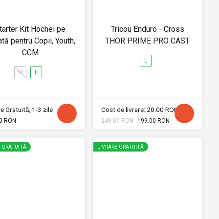
tarter Kit Hochei pe
Tricou Enduro - Cross
tă pentru Copii, Youth,
THOR PRIME PRO CAST
CCM
L
M
L
e Gratuită, 1-3 zile
Cost de livrare: 20.00 RON
0 RON
249.00 RON
199.00 RON
E GRATUITĂ
LIVRARE GRATUITĂ