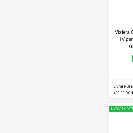
Vizieră 
1V pen
G
Livrare Grat
400.00 RON
LIVRARE GRAT