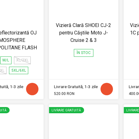
Vizieră Clară SHOEI CJ-2
Viz
flectorizantă OJ
pentru Căștile Moto J-
1C 
MOSPHERE
Cruise 2 & 3
OLITANE FLASH
ÎN STOC
M/L
XL/2XL
4XL
5XL/6XL
uită, 1-3 zile
Livrare Gratuită, 1-3 zile
Livrar
520.00 RON
400.0
UITĂ
LIVRARE GRATUITĂ
LIVRAR