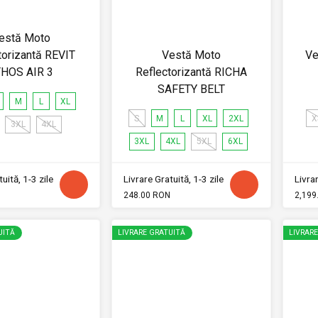
estă Moto
torizantă REVIT
Vestă Moto
Ve
HOS AIR 3
Reflectorizantă RICHA
SAFETY BELT
M
L
XL
S
M
L
XL
2XL
X
3XL
4XL
3XL
4XL
5XL
6XL
uită, 1-3 zile
Livrare Gratuită, 1-3 zile
Livrar
248.00 RON
2,199
UITĂ
LIVRARE GRATUITĂ
LIVRAR