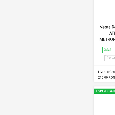
Vestă Re
AT
METROP
XS/S
3XL/
Livrare Grat
215.00 RON
LIVRARE GRAT