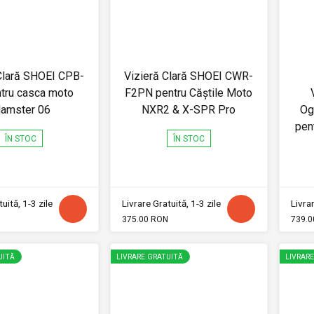
Clară SHOEI CPB-
Vizieră Clară SHOEI CWR-
tru casca moto
F2PN pentru Căștile Moto
lamster 06
NXR2 & X-SPR Pro
Og
pen
ÎN STOC
ÎN STOC
uită, 1-3 zile
Livrare Gratuită, 1-3 zile
Livrar
375.00 RON
739.0
UITĂ
LIVRARE GRATUITĂ
LIVRAR