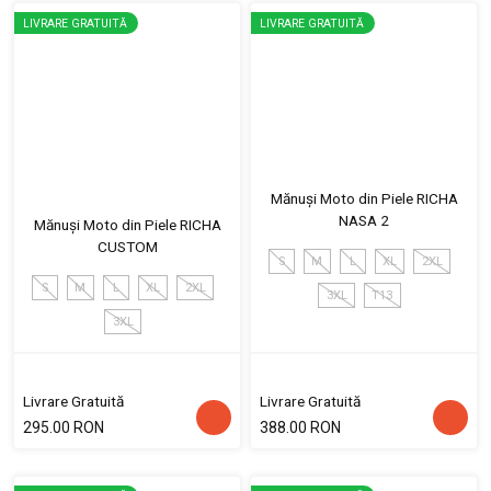
LIVRARE GRATUITĂ
LIVRARE GRATUITĂ
Mănuși Moto din Piele RICHA
NASA 2
Mănuși Moto din Piele RICHA
CUSTOM
S
M
L
XL
2XL
S
M
L
XL
2XL
3XL
T13
3XL
Livrare Gratuită
Livrare Gratuită
295.00 RON
388.00 RON