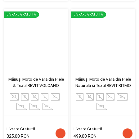
LIVRARE GRATUITĂ
LIVRARE GRATUITĂ
Mănuși Moto de Vară din Piele
Mănuși Moto de Vară din Piele
& Textil REVIT VOLCANO
Naturală și Textil REVIT RITMO
XS
S
M
L
XL
S
M
L
XL
2XL
2XL
3XL
4XL
3XL
Livrare Gratuită
Livrare Gratuită
325.00 RON
499.00 RON