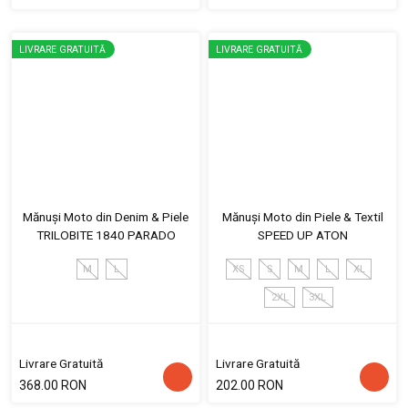
LIVRARE GRATUITĂ
LIVRARE GRATUITĂ
Mănuși Moto din Denim & Piele
Mănuși Moto din Piele & Textil
TRILOBITE 1840 PARADO
SPEED UP ATON
M
L
XS
S
M
L
XL
2XL
3XL
Livrare Gratuită
Livrare Gratuită
368.00 RON
202.00 RON