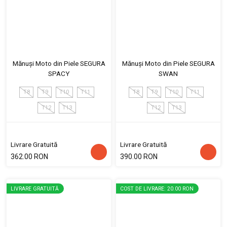
Mănuși Moto din Piele SEGURA
Mănuși Moto din Piele SEGURA
SPACY
SWAN
T8
T9
T10
T11
T8
T9
T10
T11
T12
T13
T12
T13
Livrare Gratuită
Livrare Gratuită
362.00 RON
390.00 RON
LIVRARE GRATUITĂ
COST DE LIVRARE: 20.00 RON