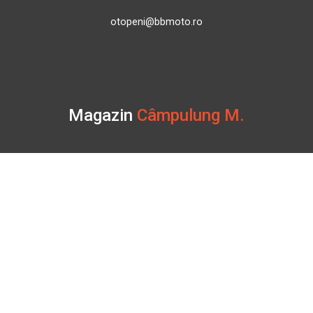
otopeni@bbmoto.ro
Magazin
Câmpulung M.
Str. Valea Seacă nr. 5
Câmpulung Moldovenesc, Suceava
Marți - Sâmbătă: 10:00 - 18:00
0728 210 192
campulung.moldovenesc@bbmoto.ro