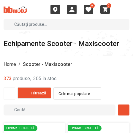
0
0
Echipamente Scooter - Maxiscooter
Home
/
Scooter - Maxiscooter
373
produse
,
305
în stoc
Filtrează
Cele mai populare
LIVRARE GRATUITĂ
LIVRARE GRATUITĂ