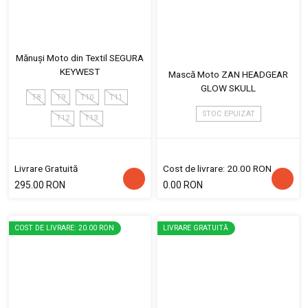
Mănuși Moto din Textil SEGURA
KEYWEST
Mască Moto ZAN HEADGEAR
GLOW SKULL
T8
T9
T10
T11
STOC EPUIZAT
T12
T13
Livrare Gratuită
Cost de livrare: 20.00 RON
295.00 RON
0.00 RON
COST DE LIVRARE: 20.00 RON
LIVRARE GRATUITĂ