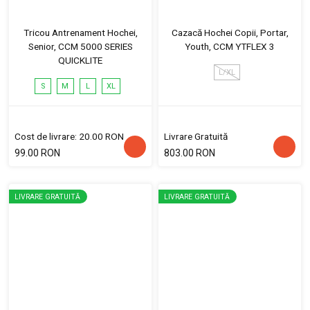
Tricou Antrenament Hochei,
Cazacă Hochei Copii, Portar,
Senior, CCM 5000 SERIES
Youth, CCM YTFLEX 3
QUICKLITE
L/XL
S
M
L
XL
Cost de livrare: 20.00 RON
Livrare Gratuită
99.00 RON
803.00 RON
LIVRARE GRATUITĂ
LIVRARE GRATUITĂ