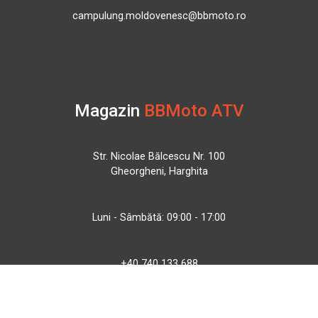
campulung.moldovenesc@bbmoto.ro
Magazin
BBMoto ATV
Str. Nicolae Bălcescu Nr. 100
Gheorgheni, Harghita
Luni - Sâmbătă: 09:00 - 17:00
+40 740 133 688
atv@bbmoto.ro