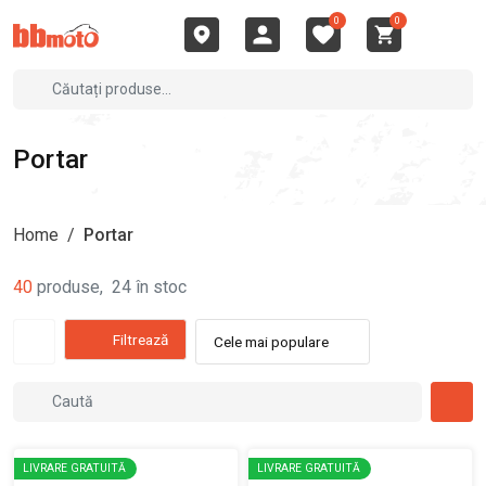
0
0
Portar
Home
/
Portar
40
produse
,
24
în stoc
Filtrează
Cele mai populare
LIVRARE GRATUITĂ
LIVRARE GRATUITĂ