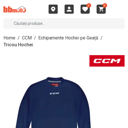
0
0
Home
/
CCM
/
Echipamente Hochei pe Geață
/
Tricou Hochei