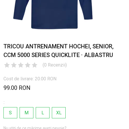
TRICOU ANTRENAMENT HOCHEI, SENIOR,
CCM 5000 SERIES QUICKLITE · ALBASTRU
(
0
Recenzii
)
Cost de livrare: 20.00 RON
99.00 RON
:
S
M
L
XL
Nu știți de ce mărime aveți nevoie?