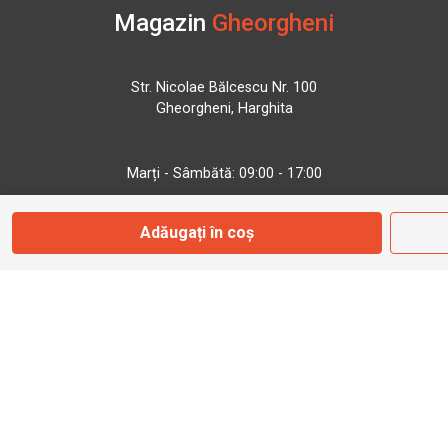
Magazin
Gheorgheni
Str. Nicolae Bălcescu Nr. 100
Gheorgheni, Harghita
Marți - Sâmbătă: 09:00 - 17:00
Adăugați în coș
0745 153 295
info@bbmoto.ro
Magazin
Otopeni