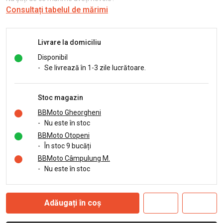
Consultați tabelul de mărimi
Livrare la domiciliu
Disponibil
-
Se livrează în 1-3 zile lucrătoare.
Stoc magazin
BBMoto Gheorgheni
-
Nu este în stoc
BBMoto Otopeni
-
În stoc 9 bucăți
BBMoto Câmpulung M.
-
Nu este în stoc
Adăugați în coș