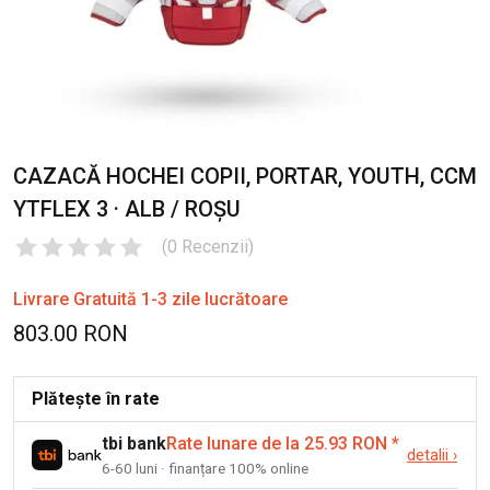
CAZACĂ HOCHEI COPII, PORTAR, YOUTH, CCM
YTFLEX 3 · ALB / ROȘU
(
0
Recenzii
)
Livrare Gratuită 1-3 zile lucrătoare
803.00 RON
Plătește în rate
tbi bank
Rate lunare de la 25.93 RON
*
detalii
›
6-60 luni · finanțare 100% online