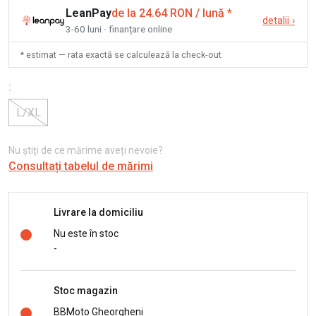
LeanPay
de la 24.64 RON / lună
*
detalii
›
3-60 luni · finanțare online
* estimat — rata exactă se calculează la check-out
:
L/XL
Nu știți de ce mărime aveți nevoie?
Consultați tabelul de mărimi
Livrare la domiciliu
Nu este în stoc
-
Stoc magazin
BBMoto Gheorgheni