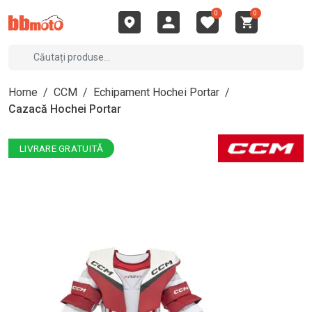
0
0
Home
/
CCM
/
Echipament Hochei Portar
/
Cazacă Hochei Portar
LIVRARE GRATUITĂ