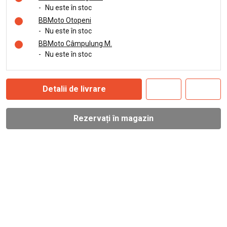
-
Nu este în stoc
BBMoto Otopeni
-
Nu este în stoc
BBMoto Câmpulung M.
-
Nu este în stoc
Detalii de livrare
Rezervați în magazin