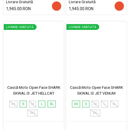
Livrare Gratuită
Livrare Gratuită
1,945.00 RON
1,945.00 RON
LIVRARE GRATUITĂ
LIVRARE GRATUITĂ
Cască Moto Open Face SHARK
Cască Moto Open Face SHARK
SKWAL I3 JET HELLCAT
SKWAL I3 JET VENUM
XS
S
M
L
XL
XS
S
M
L
XL
2XL
2XL