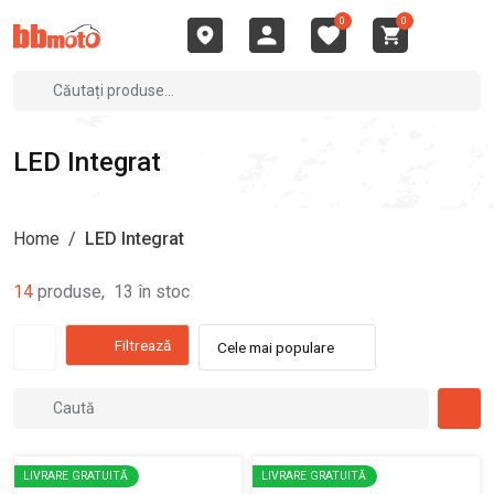
0
0
LED Integrat
Home
/
LED Integrat
14
produse
,
13
în stoc
Filtrează
Cele mai populare
LIVRARE GRATUITĂ
LIVRARE GRATUITĂ