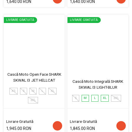
1,640.00 RON
1,640.00 RON
LIVRARE GRATUITĂ
LIVRARE GRATUITĂ
Cască Moto Open Face SHARK
SKWAL I3 JET HELLCAT
Cască Moto Integrală SHARK
SKWAL I3 LIGHT-BLUR
XS
S
M
L
XL
S
M
L
XL
2XL
2XL
Livrare Gratuită
Livrare Gratuită
1,945.00 RON
1,845.00 RON