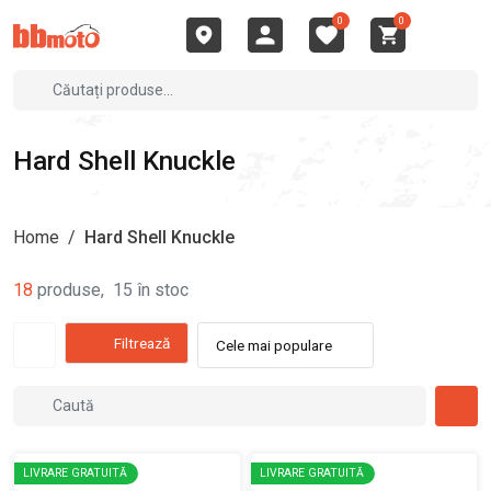
0
0
Hard Shell Knuckle
Home
/
Hard Shell Knuckle
18
produse
,
15
în stoc
Filtrează
Cele mai populare
LIVRARE GRATUITĂ
LIVRARE GRATUITĂ