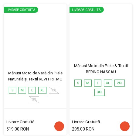
LIVRARE GRATUITĂ
LIVRARE GRATUITĂ
Mănuși Moto din Piele & Textil
BERING NASSAU
Mănuși Moto de Vară din Piele
Naturală și Textil REVIT RITMO
S
M
L
XL
2XL
S
M
L
XL
2XL
3XL
3XL
Livrare Gratuită
Livrare Gratuită
519.00 RON
295.00 RON