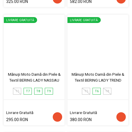
325.00 RON
582.00 RON
LIVRARE GRATUITĂ
LIVRARE GRATUITĂ
Mănuși Moto Damă din Piele &
Mănuși Moto Damă din Piele &
Textil BERING LADY NASSAU
Textil BERING LADY TREND
T5
T7
T8
T9
T5
T6
T8
Livrare Gratuită
Livrare Gratuită
295.00 RON
380.00 RON