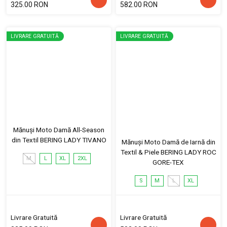
325.00 RON
582.00 RON
LIVRARE GRATUITĂ
LIVRARE GRATUITĂ
Mănuși Moto Damă All-Season
din Textil BERING LADY TIVANO
Mănuși Moto Damă de Iarnă din
Textil & Piele BERING LADY ROC
M
L
XL
2XL
GORE-TEX
S
M
L
XL
Livrare Gratuită
Livrare Gratuită