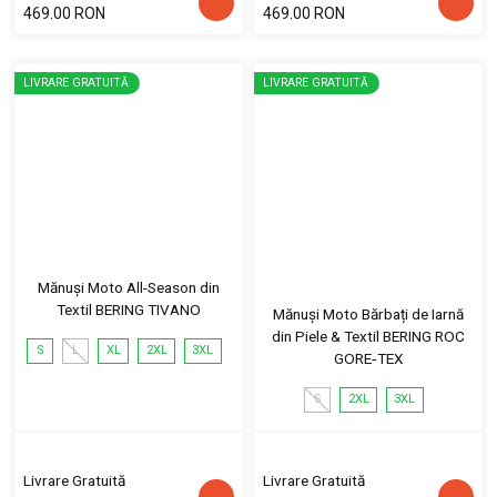
469.00 RON
469.00 RON
LIVRARE GRATUITĂ
LIVRARE GRATUITĂ
Mănuși Moto All-Season din
Textil BERING TIVANO
Mănuși Moto Bărbați de Iarnă
din Piele & Textil BERING ROC
S
L
XL
2XL
3XL
GORE‑TEX
S
2XL
3XL
Livrare Gratuită
Livrare Gratuită