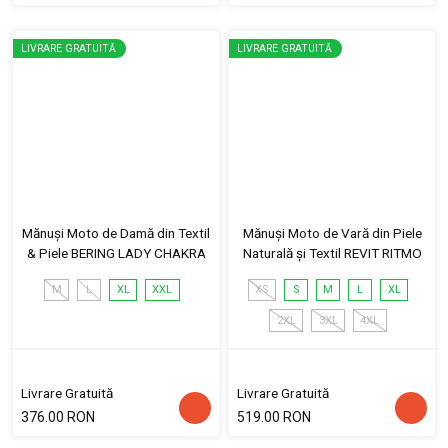
LIVRARE GRATUITĂ
LIVRARE GRATUITĂ
Mănuși Moto de Damă din Textil
Mănuși Moto de Vară din Piele
& Piele BERING LADY CHAKRA
Naturală și Textil REVIT RITMO
M
L
XL
XXL
XS
S
M
L
XL
2XL
3XL
4XL
Livrare Gratuită
Livrare Gratuită
376.00 RON
519.00 RON