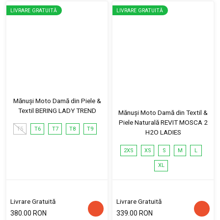
LIVRARE GRATUITĂ
LIVRARE GRATUITĂ
Mănuși Moto Damă din Piele &
Textil BERING LADY TREND
Mănuși Moto Damă din Textil &
Piele Naturală REVIT MOSCA 2
T5
T6
T7
T8
T9
H2O LADIES
2XS
XS
S
M
L
XL
Livrare Gratuită
Livrare Gratuită
380.00 RON
339.00 RON