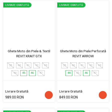
LIVRARE GRATUITĂ
LIVRARE GRATUITĂ
Ghete Moto din Piele & Textil
Ghete Moto din Piele Perforată
REVIT KRAIT GTX
REVIT ARROW
39
40
41
42
43
39
40
41
42
43
44
45
46
47
44
45
46
47
Livrare Gratuită
Livrare Gratuită
989.00 RON
849.00 RON