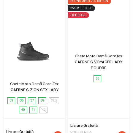
ECONOMISIȚI
205.00 RON
25
%
REDUCERE
LICHIDARE
Ghete Moto Damă GoreTex
GAERNE G-VOYAGER LADY
POUDRE
36
Ghete Moto Damă Gore-Tex
GAERNE G-ZION GTX LADY
39
36
37
38
39.5
40
41
42
Livrare Gratuită
Livrare Gratuită
820.00 RON