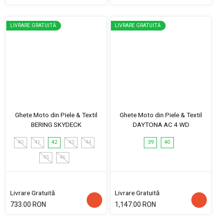
LIVRARE GRATUITĂ
LIVRARE GRATUITĂ
Ghete Moto din Piele & Textil
Ghete Moto din Piele & Textil
BERING SKYDECK
DAYTONA AC 4 WD
40
41
42
43
44
39
40
45
46
Livrare Gratuită
Livrare Gratuită
733.00 RON
1,147.00 RON