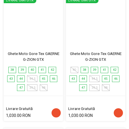
LIVRARE GRATUITĂ
LIVRARE GRATUITĂ
Ghete Moto Gore-Tex GAERNE
Ghete Moto Gore-Tex GAERNE
G-ZION GTX
G-ZION GTX
38
39
40
41
42
40
38
39
41
42
43
44
44.5
45
46
43
44
44.5
45
46
47
39.5
48
47
39.5
48
Livrare Gratuită
Livrare Gratuită
1,030.00 RON
1,030.00 RON