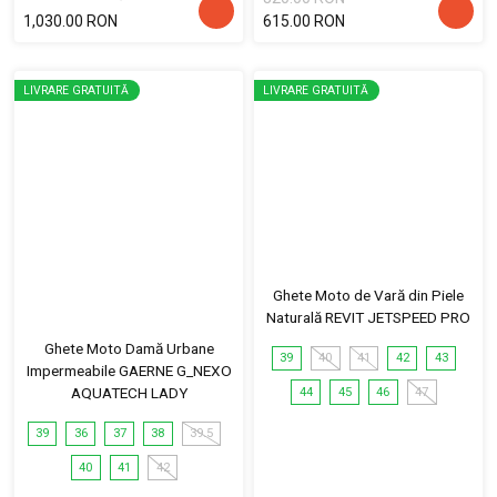
1,030.00 RON
615.00 RON
LIVRARE GRATUITĂ
LIVRARE GRATUITĂ
Ghete Moto de Vară din Piele
Naturală REVIT JETSPEED PRO
Ghete Moto Damă Urbane
39
40
41
42
43
Impermeabile GAERNE G_NEXO
AQUATECH LADY
44
45
46
47
39
36
37
38
39.5
40
41
42