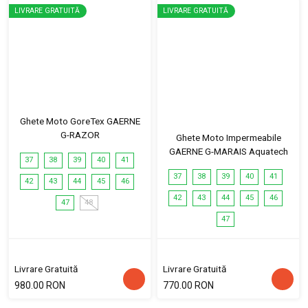
LIVRARE GRATUITĂ
LIVRARE GRATUITĂ
Ghete Moto GoreTex GAERNE
G-RAZOR
Ghete Moto Impermeabile
GAERNE G-MARAIS Aquatech
37
38
39
40
41
37
38
39
40
41
42
43
44
45
46
42
43
44
45
46
47
48
47
Livrare Gratuită
Livrare Gratuită
980.00 RON
770.00 RON