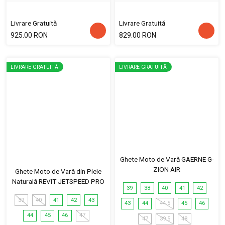
Livrare Gratuită
Livrare Gratuită
925.00 RON
829.00 RON
LIVRARE GRATUITĂ
LIVRARE GRATUITĂ
Ghete Moto de Vară GAERNE G-
ZION AIR
Ghete Moto de Vară din Piele
Naturală REVIT JETSPEED PRO
39
38
40
41
42
39
40
41
42
43
43
44
44.5
45
46
44
45
46
47
47
39.5
48