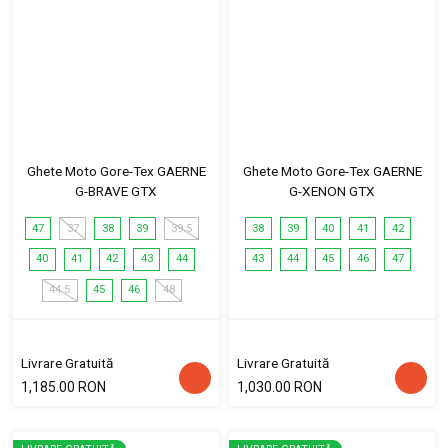
Ghete Moto Gore-Tex GAERNE
Ghete Moto Gore-Tex GAERNE
G-BRAVE GTX
G-XENON GTX
47
37
38
39
39.5
38
39
40
41
42
40
41
42
43
44
43
44
45
46
47
44.5
45
46
48
Livrare Gratuită
Livrare Gratuită
1,185.00 RON
1,030.00 RON