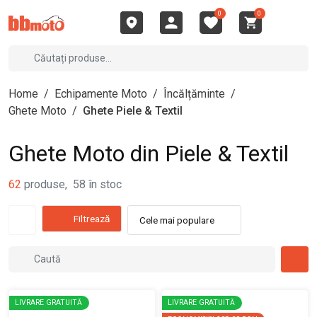
0
0
Home
/
Echipamente Moto
/
Încălțăminte
/
Ghete Moto
/
Ghete Piele & Textil
Ghete Moto din Piele & Textil
62
produse
,
58
în stoc
Filtrează
Cele mai populare
LIVRARE GRATUITĂ
LIVRARE GRATUITĂ