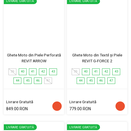
LIVRARE GRATUITĂ
LIVRARE GRATUITĂ
Ghete Moto din Piele Perforată
Ghete Moto din Textil și Piele
REVIT ARROW
REVIT G-FORCE 2
39
40
41
42
43
39
40
41
42
43
44
45
46
47
44
45
46
47
Livrare Gratuită
Livrare Gratuită
849.00 RON
779.00 RON
LIVRARE GRATUITĂ
LIVRARE GRATUITĂ