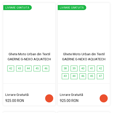
LIVRARE GRATUITĂ
LIVRARE GRATUITĂ
Ghete Moto Urban din Textil
Ghete Moto Urban din Textil
GAERNE G-NEXO AQUATECH
GAERNE G-NEXO AQUATECH
42
43
44
45
46
38
39
40
41
42
43
44
46
45
47
Livrare Gratuită
Livrare Gratuită
925.00 RON
925.00 RON