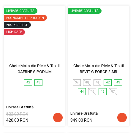
LIVRARE GRATUITĂ
LIVRARE GRATUITĂ
ECONOMISIȚI
102.00 RON
20
%
REDUCERE
LICHIDARE
Ghete Moto din Piele & Textil
Ghete Moto din Piele & Textil
GAERNE G.PODIUM
REVIT G-FORCE 2 AIR
42
43
39
40
41
42
43
44
45
46
47
Livrare Gratuită
Livrare Gratuită
522.00 RON
420.00 RON
849.00 RON