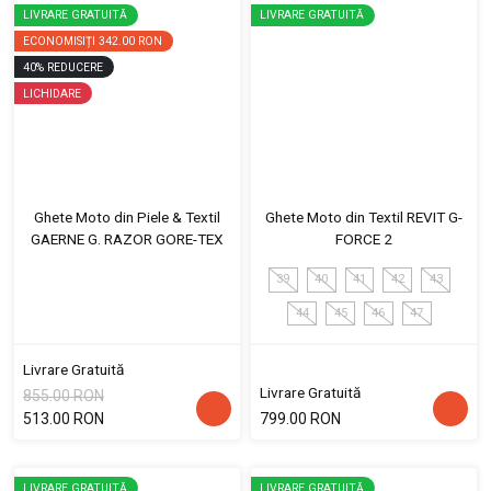
LIVRARE GRATUITĂ
LIVRARE GRATUITĂ
ECONOMISIȚI
342.00 RON
40
%
REDUCERE
LICHIDARE
Ghete Moto din Piele & Textil
Ghete Moto din Textil REVIT G-
GAERNE G. RAZOR GORE-TEX
FORCE 2
39
40
41
42
43
44
45
46
47
Livrare Gratuită
Livrare Gratuită
855.00 RON
513.00 RON
799.00 RON
LIVRARE GRATUITĂ
LIVRARE GRATUITĂ