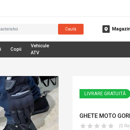
Magazi
Caută
Vehicule
i
Copii
ATV
LIVRARE GRATUITĂ
GHETE MOTO GORE
(
0
Re