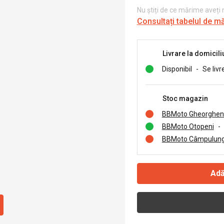
Nu știți de ce mărime aveți
Consultați tabelul de m
Livrare la domicili
Disponibil
-
Se livr
Stoc magazin
BBMoto Gheorghen
BBMoto Otopeni
-
BBMoto Câmpulung
Adă