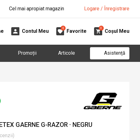
Cel mai apropiat magazin
Logare / Înregistrare
0
0
ne
Contul Meu
Favorite
Coșul Meu
Asistență
Promoții
Articole
TEX GAERNE G-RAZOR · NEGRU
cenzii
)