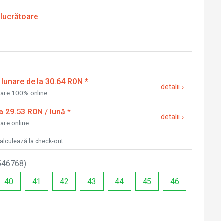
 lucrătoare
 lunare de la 30.64 RON
*
detalii
›
nțare 100% online
la 29.53 RON / lună
*
detalii
›
țare online
calculează la check-out
546768
)
40
41
42
43
44
45
46