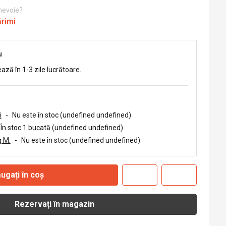
 nevoie?
ărimi
u
ează în 1-3 zile lucrătoare.
i
-
Nu este în stoc (undefined undefined)
În stoc 1 bucată (undefined undefined)
 M.
-
Nu este în stoc (undefined undefined)
ugați în coș
Rezervați în magazin