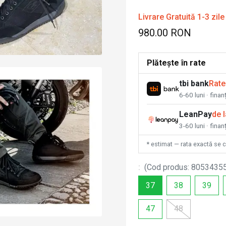
Livrare Gratuită 1-3 zile
980.00 RON
Plătește în rate
tbi bank
Rate
6-60 luni · fina
LeanPay
de 
3-60 luni · finan
* estimat — rata exactă se 
:
(
Cod produs
:
8053435
37
38
39
47
48