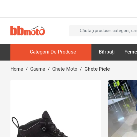
Categorii De Produse
Bărbați
Feme
Home
/
Gaerne
/
Ghete Moto
/
Ghete Piele