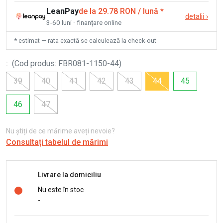
LeanPay
de la 29.78 RON / lună
*
detalii
›
3-60 luni · finanțare online
* estimat — rata exactă se calculează la check-out
:
(
Cod produs
:
FBR081-1150-44
)
39
40
41
42
43
44
45
46
47
Nu știți de ce mărime aveți nevoie?
Consultați tabelul de mărimi
Livrare la domiciliu
Nu este în stoc
-