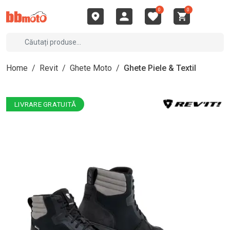
0
0
Home
/
Revit
/
Ghete Moto
/
Ghete Piele & Textil
LIVRARE GRATUITĂ