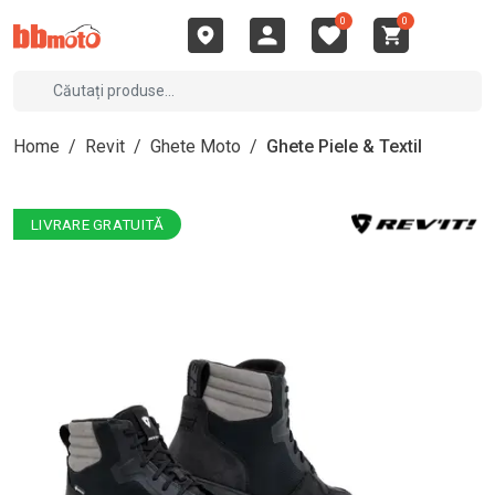
0
0
Home
/
Revit
/
Ghete Moto
/
Ghete Piele & Textil
LIVRARE GRATUITĂ