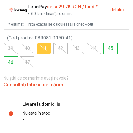
LeanPay
de la 29.78 RON / lună
*
detalii
›
3-60 luni · finanțare online
* estimat — rata exactă se calculează la check-out
:
(
Cod produs
:
FBR081-1150-41
)
39
40
41
42
43
44
45
46
47
Nu știți de ce mărime aveți nevoie?
Consultați tabelul de mărimi
Livrare la domiciliu
Nu este în stoc
-