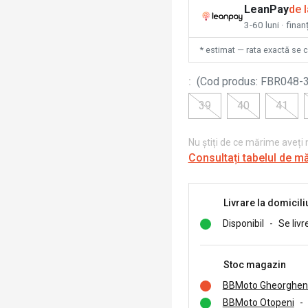
LeanPay
de 
3-60 luni · finan
* estimat — rata exactă se 
:
(
Cod produs
:
FBR048-
39
40
41
Nu știți de ce mărime aveți
Consultați tabelul de m
Livrare la domicili
Disponibil
-
Se livr
Stoc magazin
BBMoto Gheorghen
BBMoto Otopeni
-