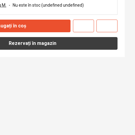
 M.
-
Nu este în stoc (undefined undefined)
ugați în coș
Rezervați în magazin