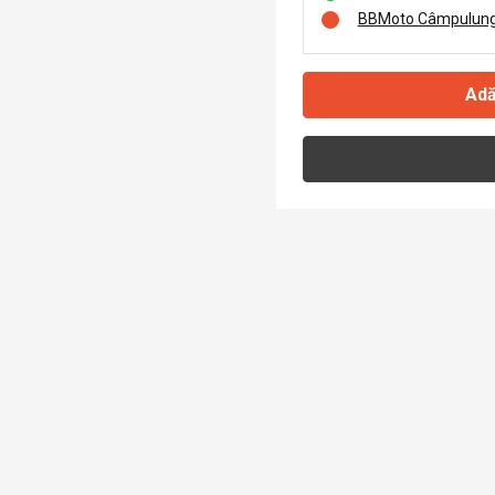
BBMoto Câmpulung
Adă