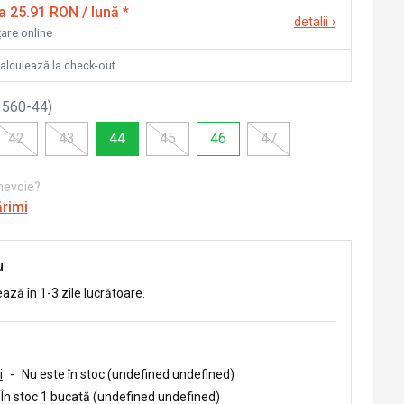
la 25.91 RON / lună
*
detalii
›
țare online
calculează la check-out
3560-44
)
42
43
44
45
46
47
 nevoie?
ărimi
u
ează în 1-3 zile lucrătoare.
i
-
Nu este în stoc (undefined undefined)
În stoc 1 bucată (undefined undefined)