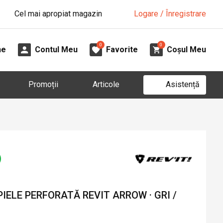
Cel mai apropiat magazin
Logare / Înregistrare
0
0
ne
Contul Meu
Favorite
Coșul Meu
Asistență
Promoții
Articole
IELE PERFORATĂ REVIT ARROW · GRI /