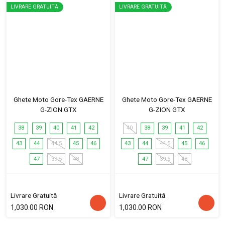
LIVRARE GRATUITĂ
LIVRARE GRATUITĂ
Ghete Moto Gore-Tex GAERNE
Ghete Moto Gore-Tex GAERNE
G-ZION GTX
G-ZION GTX
38
39
40
41
42
40
38
39
41
42
43
44
44.5
45
46
43
44
44.5
45
46
47
39.5
48
47
39.5
48
Livrare Gratuită
Livrare Gratuită
1,030.00 RON
1,030.00 RON