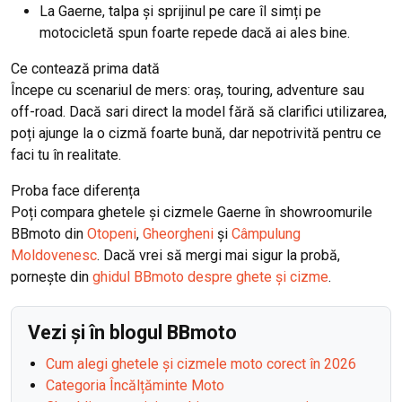
La Gaerne, talpa și sprijinul pe care îl simți pe
motocicletă spun foarte repede dacă ai ales bine.
Ce contează prima dată
Începe cu scenariul de mers: oraș, touring, adventure sau
off-road. Dacă sari direct la model fără să clarifici utilizarea,
poți ajunge la o cizmă foarte bună, dar nepotrivită pentru ce
faci tu în realitate.
Proba face diferența
Poți compara ghetele și cizmele Gaerne în showroomurile
BBmoto din
Otopeni
,
Gheorgheni
și
Câmpulung
Moldovenesc
. Dacă vrei să mergi mai sigur la probă,
pornește din
ghidul BBmoto despre ghete și cizme
.
Vezi și în blogul BBmoto
Cum alegi ghetele și cizmele moto corect în 2026
Categoria Încălțăminte Moto