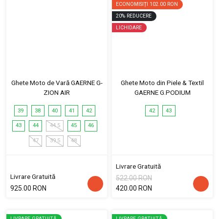
ECONOMISIȚI
102.00 RON
20
%
REDUCERE
LICHIDARE
Ghete Moto de Vară GAERNE G-
Ghete Moto din Piele & Textil
ZION AIR
GAERNE G.PODIUM
39
38
40
41
42
42
43
43
44
44.5
45
46
47
39.5
48
Livrare Gratuită
Livrare Gratuită
522.00 RON
925.00 RON
420.00 RON
LIVRARE GRATUITĂ
LIVRARE GRATUITĂ