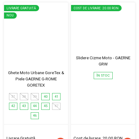
LIVRARE GRATUITĂ
COST DE LIVRARE: 20.00 RON
NOU
Slidere Cizme Moto - GAERNE
GRW
Ghete Moto Urbane GoreTex &
ÎN STOC
Piele GAERNE G-ROME
GORETEX
37
38
39
40
41
42
43
44
45
47
46
Livrare Gratuită
Cost de livrare: 20.00 RON