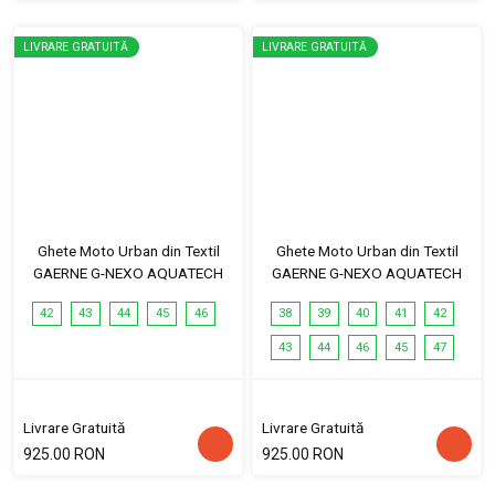
LIVRARE GRATUITĂ
LIVRARE GRATUITĂ
Ghete Moto Urban din Textil
Ghete Moto Urban din Textil
GAERNE G-NEXO AQUATECH
GAERNE G-NEXO AQUATECH
42
43
44
45
46
38
39
40
41
42
43
44
46
45
47
Livrare Gratuită
Livrare Gratuită
925.00 RON
925.00 RON