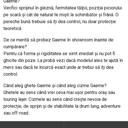
Gaerne?
Verifici sprijinul în gleznă, fermitatea tălpii, poziția piciorului
pe scară și cât de natural te miști la schimbător și frână. O
pereche bună trebuie să îți dea control, nu doar protecție
teoretică.
De ce merită să probez Gaerne în showroom înainte de
cumpărare?
Pentru că forma și rigiditatea se simt imediat și nu pot fi
ghicite din poze. La probă vezi dacă modelul ales te ajută în
mers sau dacă te încurcă exact unde ar trebui să îți dea
control.
Când aleg ghete Gaerne și când aleg cizme Gaerne?
Ghetele au sens când vrei ceva mai ușor pentru oraș sau
touring lejer. Cizmele au sens când crește nevoia de
protecție, de sprijin și de stabilitate la drum lung, adventure
sau off-road.