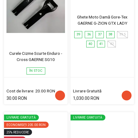
Ghete Moto Damă Gore-Tex
GAERNE G-ZION GTX LADY
39
36
37
38
39.5
40
41
42
Curele Cizme Scurte Enduro -
Cross GAERNE SG10
ÎN STOC
Cost de livrare: 20.00 RON
Livrare Gratuită
30.00 RON
1,030.00 RON
LIVRARE GRATUITĂ
LIVRARE GRATUITĂ
ECONOMISIȚI
205.00 RON
25
%
REDUCERE