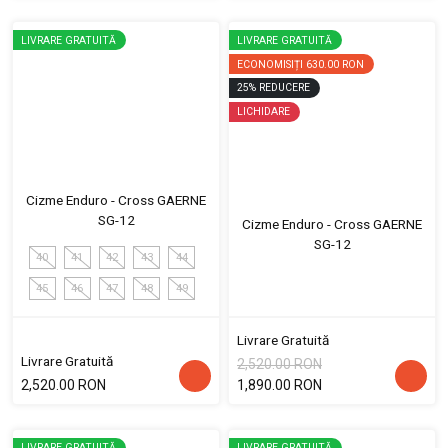
LIVRARE GRATUITĂ
LIVRARE GRATUITĂ
ECONOMISIȚI
630.00 RON
25
%
REDUCERE
LICHIDARE
Cizme Enduro - Cross GAERNE
SG-12
Cizme Enduro - Cross GAERNE
SG-12
40
41
42
43
44
45
46
47
48
49
Livrare Gratuită
Livrare Gratuită
2,520.00 RON
2,520.00 RON
1,890.00 RON
LIVRARE GRATUITĂ
LIVRARE GRATUITĂ