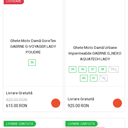
LICHIDARE
Ghete Moto Damă GoreTex
GAERNE G-VOYAGER LADY
Ghete Moto Damă Urbane
POUDRE
Impermeabile GAERNE G_NEXO
AQUATECH LADY
36
39
36
37
38
39.5
40
41
42
Livrare Gratuită
Livrare Gratuită
820.00 RON
615.00 RON
925.00 RON
LIVRARE GRATUITĂ
LIVRARE GRATUITĂ