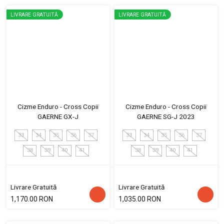
LIVRARE GRATUITĂ
LIVRARE GRATUITĂ
Cizme Enduro - Cross Copii
Cizme Enduro - Cross Copii
GAERNE GX-J
GAERNE SG-J 2023
33
34
35
36
37
33
34
35
36
37
38
39
40
41
38
39
40
41
Livrare Gratuită
Livrare Gratuită
1,170.00 RON
1,035.00 RON