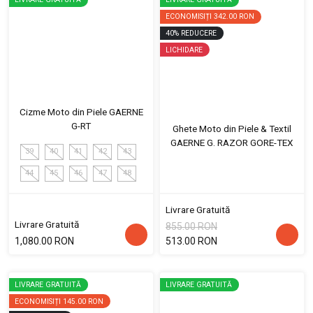
ECONOMISIȚI
342.00 RON
40
%
REDUCERE
LICHIDARE
Cizme Moto din Piele GAERNE
G-RT
Ghete Moto din Piele & Textil
GAERNE G. RAZOR GORE-TEX
39
40
41
42
43
44
45
46
47
48
Livrare Gratuită
Livrare Gratuită
855.00 RON
1,080.00 RON
513.00 RON
LIVRARE GRATUITĂ
LIVRARE GRATUITĂ
ECONOMISIȚI
145.00 RON