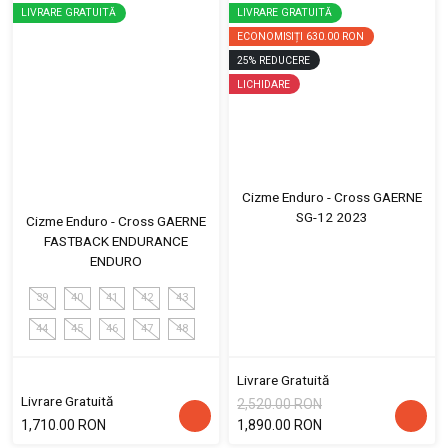
LIVRARE GRATUITĂ
LIVRARE GRATUITĂ
ECONOMISIȚI
630.00 RON
25
%
REDUCERE
LICHIDARE
Cizme Enduro - Cross GAERNE
SG-12 2023
Cizme Enduro - Cross GAERNE
FASTBACK ENDURANCE
ENDURO
39
40
41
42
43
44
45
46
47
48
Livrare Gratuită
Livrare Gratuită
2,520.00 RON
1,710.00 RON
1,890.00 RON