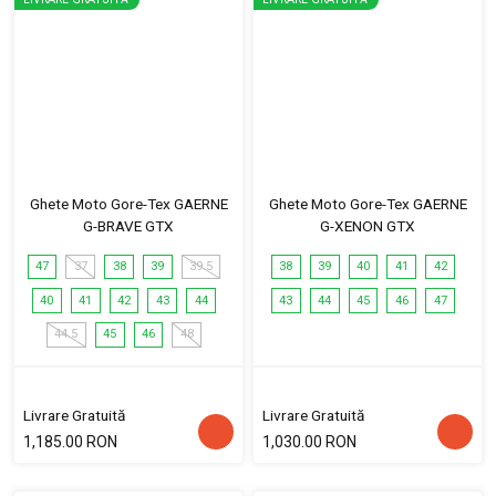
Ghete Moto Gore-Tex GAERNE
Ghete Moto Gore-Tex GAERNE
G-BRAVE GTX
G-XENON GTX
47
37
38
39
39.5
38
39
40
41
42
40
41
42
43
44
43
44
45
46
47
44.5
45
46
48
Livrare Gratuită
Livrare Gratuită
1,185.00 RON
1,030.00 RON