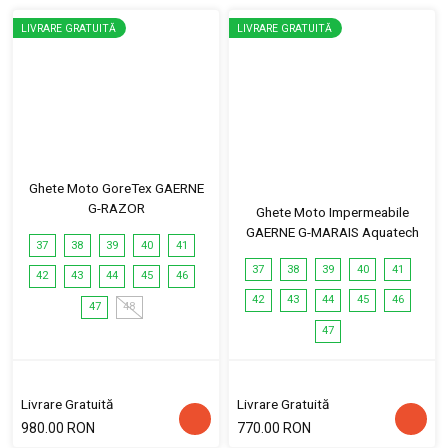
LIVRARE GRATUITĂ
LIVRARE GRATUITĂ
Ghete Moto GoreTex GAERNE
G-RAZOR
Ghete Moto Impermeabile
GAERNE G-MARAIS Aquatech
37
38
39
40
41
37
38
39
40
41
42
43
44
45
46
42
43
44
45
46
47
48
47
Livrare Gratuită
Livrare Gratuită
980.00 RON
770.00 RON