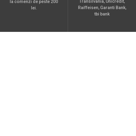
Transilvania, Unicredit,
la comenzi de peste 200
Raiffeisen, Garanti Bank,
lei.
tbi bank