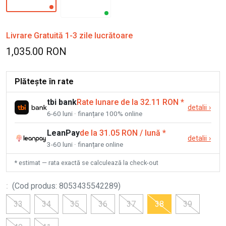
Livrare Gratuită 1-3 zile lucrătoare
1,035.00 RON
Plătește în rate
tbi bank
Rate lunare de la 32.11 RON
*
detalii
›
6-60 luni · finanțare 100% online
LeanPay
de la 31.05 RON / lună
*
detalii
›
3-60 luni · finanțare online
* estimat — rata exactă se calculează la check-out
:
(
Cod produs
:
8053435542289
)
33
34
35
36
37
38
39