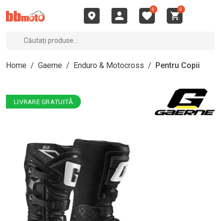
0
0
Home
/
Gaerne
/
Enduro & Motocross
/
Pentru Copii
LIVRARE GRATUITĂ