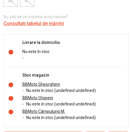
40
41
Nu știți de ce mărime aveți nevoie?
Consultați tabelul de mărimi
Livrare la domiciliu
Nu este în stoc
-
Stoc magazin
BBMoto Gheorgheni
-
Nu este în stoc (undefined undefined)
BBMoto Otopeni
-
Nu este în stoc (undefined undefined)
BBMoto Câmpulung M.
-
Nu este în stoc (undefined undefined)