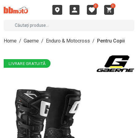
0
0
Home
/
Gaerne
/
Enduro & Motocross
/
Pentru Copii
LIVRARE GRATUITĂ