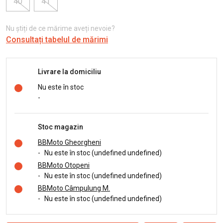
40
41
Nu știți de ce mărime aveți nevoie?
Consultați tabelul de mărimi
Livrare la domiciliu
Nu este în stoc
-
Stoc magazin
BBMoto Gheorgheni
-
Nu este în stoc (undefined undefined)
BBMoto Otopeni
-
Nu este în stoc (undefined undefined)
BBMoto Câmpulung M.
-
Nu este în stoc (undefined undefined)