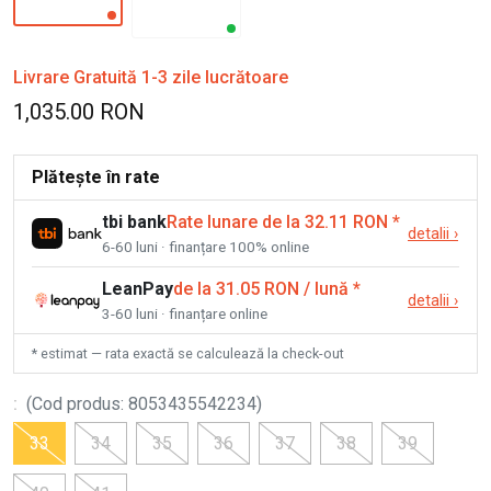
Livrare Gratuită 1-3 zile lucrătoare
1,035.00 RON
Plătește în rate
tbi bank
Rate lunare de la 32.11 RON
*
detalii
›
6-60 luni · finanțare 100% online
LeanPay
de la 31.05 RON / lună
*
detalii
›
3-60 luni · finanțare online
* estimat — rata exactă se calculează la check-out
:
(
Cod produs
:
8053435542234
)
33
34
35
36
37
38
39