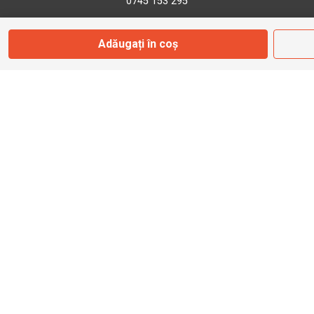
0745 153 295
Adăugați în coș
info@bbmoto.ro
Magazin
Otopeni
Str. Ferme D Nr. 2
Otopeni, Ilfov
Marți - Sâmbătă: 10:00 - 18:00
0755 141 155