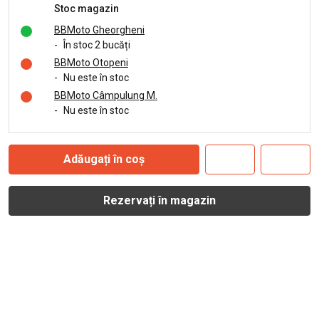
Stoc magazin
BBMoto Gheorgheni
-
În stoc 2 bucăți
BBMoto Otopeni
-
Nu este în stoc
BBMoto Câmpulung M.
-
Nu este în stoc
Adăugați în coș
Rezervați în magazin