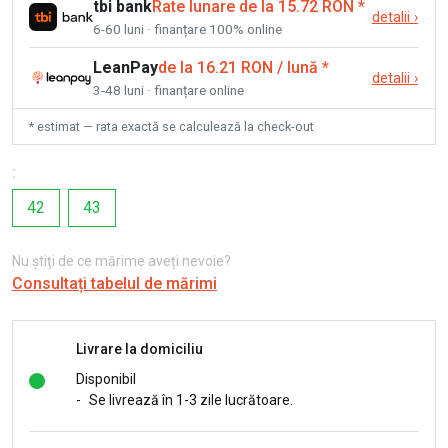
tbi bank
Rate lunare de la 15.72 RON
*
detalii
›
6-60 luni · finanțare 100% online
LeanPay
de la 16.21 RON / lună
*
detalii
›
3-48 luni · finanțare online
* estimat — rata exactă se calculează la check-out
:
42
43
Nu știți de ce mărime aveți nevoie?
Consultați tabelul de mărimi
Livrare la domiciliu
Disponibil
-
Se livrează în 1-3 zile lucrătoare.