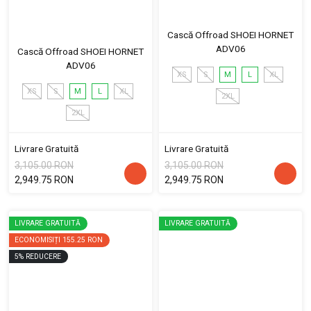
Cască Offroad SHOEI HORNET
ADV06
Cască Offroad SHOEI HORNET
ADV06
XS
S
M
L
XL
XS
S
M
L
XL
2XL
2XL
Livrare Gratuită
Livrare Gratuită
3,105.00 RON
3,105.00 RON
2,949.75 RON
2,949.75 RON
LIVRARE GRATUITĂ
LIVRARE GRATUITĂ
ECONOMISIȚI
155.25 RON
5
%
REDUCERE