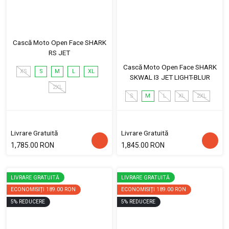
Cască Moto Open Face SHARK
RS JET
Cască Moto Open Face SHARK
XS
S
M
L
XL
SKWAL I3 JET LIGHT-BLUR
2XL
S
M
L
XL
2XL
Livrare Gratuită
Livrare Gratuită
1,785.00 RON
1,845.00 RON
LIVRARE GRATUITĂ
LIVRARE GRATUITĂ
ECONOMISIȚI
189.00 RON
ECONOMISIȚI
189.00 RON
5
%
REDUCERE
5
%
REDUCERE