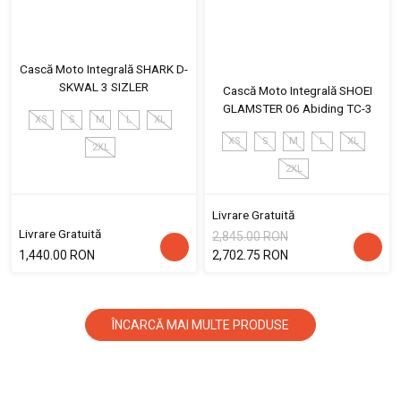
Cască Moto Integrală SHARK D-
SKWAL 3 SIZLER
Cască Moto Integrală SHOEI
GLAMSTER 06 Abiding TC-3
XS
S
M
L
XL
XS
S
M
L
XL
2XL
2XL
Livrare Gratuită
Livrare Gratuită
2,845.00 RON
1,440.00 RON
2,702.75 RON
ÎNCARCĂ MAI MULTE PRODUSE