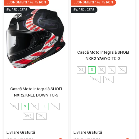
ECONOMISIȚI
149.75 RON
ECONOMISIȚI
149.75 RON
5
%
REDUCERE
5
%
REDUCERE
Cască Moto Integrală SHOEI
NXR2 YAGYO TC-2
XS
S
M
L
XL
XXS
2XL
Cască Moto Integrală SHOEI
NXR2 KNEE DOWN TC-5
XS
S
M
L
XL
XXS
2XL
Livrare Gratuită
Livrare Gratuită