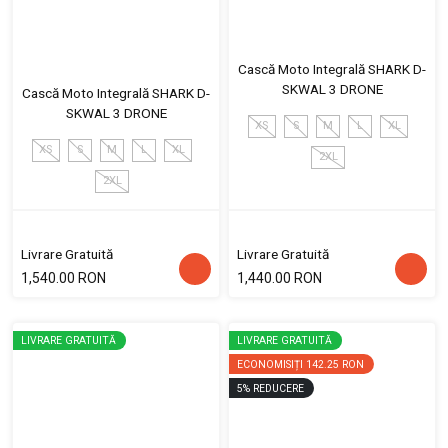
Cască Moto Integrală SHARK D-
SKWAL 3 DRONE
Cască Moto Integrală SHARK D-
SKWAL 3 DRONE
XS
S
M
L
XL
XS
S
M
L
XL
2XL
2XL
Livrare Gratuită
Livrare Gratuită
1,540.00 RON
1,440.00 RON
LIVRARE GRATUITĂ
LIVRARE GRATUITĂ
ECONOMISIȚI
142.25 RON
5
%
REDUCERE