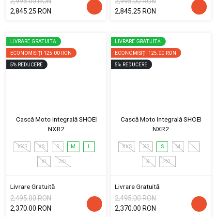
2,995.00 RON
2,995.00 RON
2,845.25 RON
2,845.25 RON
LIVRARE GRATUITĂ
LIVRARE GRATUITĂ
ECONOMISIȚI
125.00 RON
ECONOMISIȚI
125.00 RON
5
%
REDUCERE
5
%
REDUCERE
Cască Moto Integrală SHOEI
Cască Moto Integrală SHOEI
NXR2
NXR2
XXS
XS
S
M
L
XXS
XS
S
M
L
XL
2XL
XL
2XL
Livrare Gratuită
Livrare Gratuită
2,495.00 RON
2,495.00 RON
2,370.00 RON
2,370.00 RON