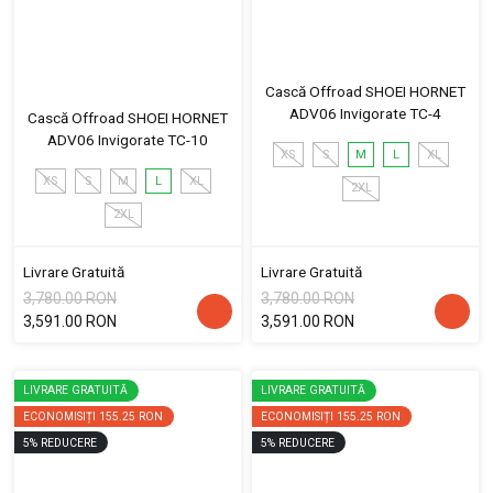
Cască Offroad SHOEI HORNET
ADV06 Invigorate TC-4
Cască Offroad SHOEI HORNET
ADV06 Invigorate TC-10
XS
S
M
L
XL
XS
S
M
L
XL
2XL
2XL
Livrare Gratuită
Livrare Gratuită
3,780.00 RON
3,780.00 RON
3,591.00 RON
3,591.00 RON
LIVRARE GRATUITĂ
LIVRARE GRATUITĂ
ECONOMISIȚI
155.25 RON
ECONOMISIȚI
155.25 RON
5
%
REDUCERE
5
%
REDUCERE