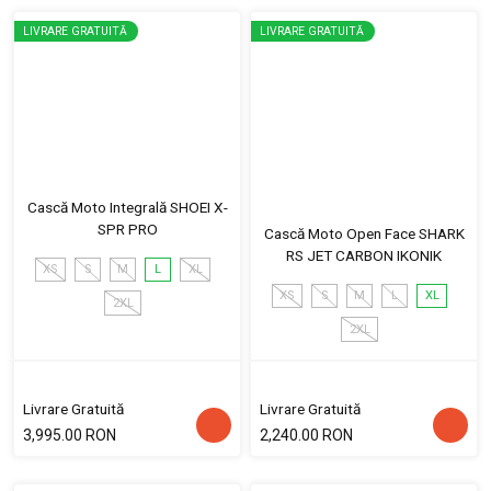
LIVRARE GRATUITĂ
LIVRARE GRATUITĂ
Cască Moto Integrală SHOEI X-
SPR PRO
Cască Moto Open Face SHARK
RS JET CARBON IKONIK
XS
S
M
L
XL
XS
S
M
L
XL
2XL
2XL
Livrare Gratuită
Livrare Gratuită
3,995.00 RON
2,240.00 RON