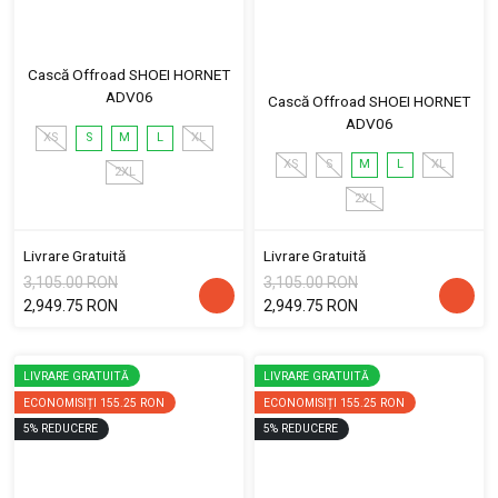
Cască Offroad SHOEI HORNET
ADV06
Cască Offroad SHOEI HORNET
ADV06
XS
S
M
L
XL
XS
S
M
L
XL
2XL
2XL
Livrare Gratuită
Livrare Gratuită
3,105.00 RON
3,105.00 RON
2,949.75 RON
2,949.75 RON
LIVRARE GRATUITĂ
LIVRARE GRATUITĂ
ECONOMISIȚI
155.25 RON
ECONOMISIȚI
155.25 RON
5
%
REDUCERE
5
%
REDUCERE