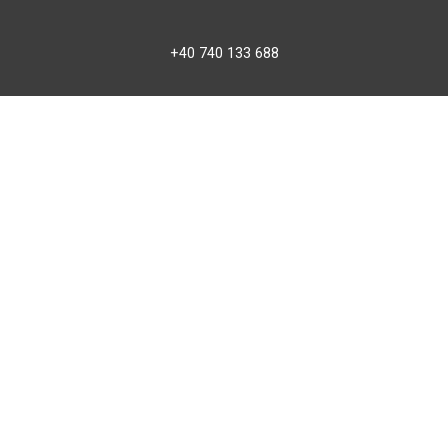
+40 740 133 688
atv@bbmoto.ro
Magazin
BBmoto ATV Otopeni
Str. Ferme D Nr. 2
Otopeni, Ilfov
Marți - Sâmbătă: 10:00 - 18:00