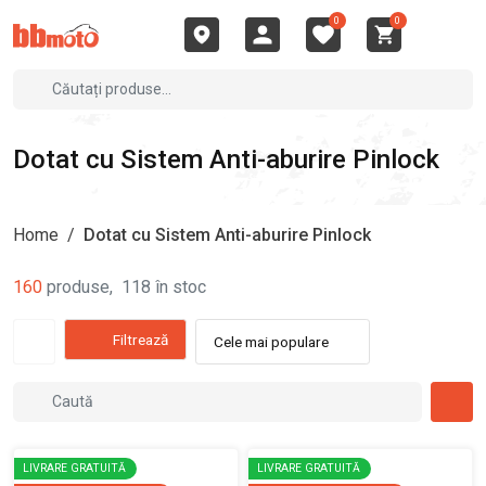
0
0
Dotat cu Sistem Anti-aburire Pinlock
Home
/
Dotat cu Sistem Anti-aburire Pinlock
160
produse
,
118
în stoc
Filtrează
Cele mai populare
LIVRARE GRATUITĂ
LIVRARE GRATUITĂ