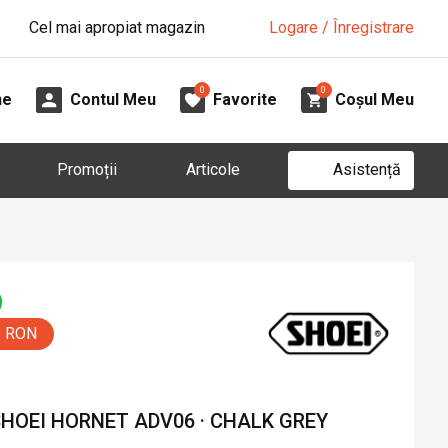
Cel mai apropiat magazin
Logare / Înregistrare
0
0
ne
Contul Meu
Favorite
Coșul Meu
Asistență
Promoții
Articole
5 RON
HOEI HORNET ADV06 · CHALK GREY