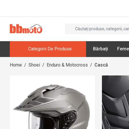
Categorii De Produse
Bărbați
Feme
Home
/
Shoei
/
Enduro & Motocross
/
Cască