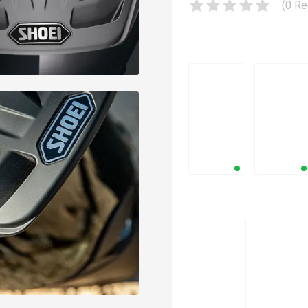
(
0
Re