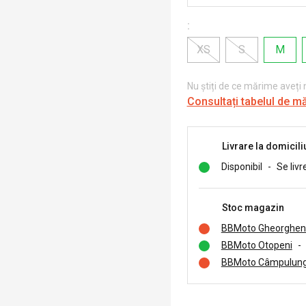
:
XS
S
M
Nu știți de ce mărime aveți
Consultați tabelul de m
Livrare la domicili
Disponibil
-
Se livr
Stoc magazin
BBMoto Gheorghen
BBMoto Otopeni
-
BBMoto Câmpulung