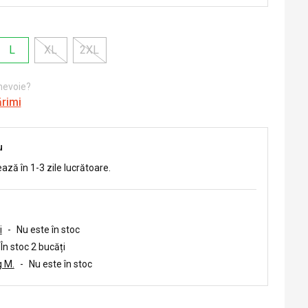
L
XL
2XL
 nevoie?
ărimi
u
ează în 1-3 zile lucrătoare.
i
-
Nu este în stoc
În stoc 2 bucăți
 M.
-
Nu este în stoc