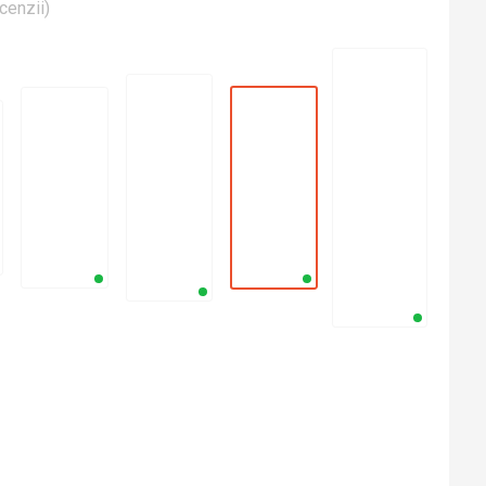
cenzii
)