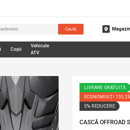
Magazi
Caută
Vehicule
i
Copii
ATV
LIVRARE GRATUITĂ
ECONOMISIȚI 155.2
5% REDUCERE
CASCĂ OFFROAD S