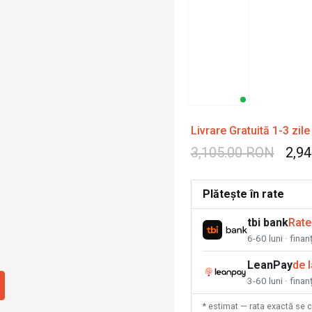
Livrare Gratuită 1-3 zile
3,105.00 RON
2,9
Plătește în rate
tbi bank
Rate
6-60 luni · fina
LeanPay
de 
3-60 luni · finan
* estimat — rata exactă se 