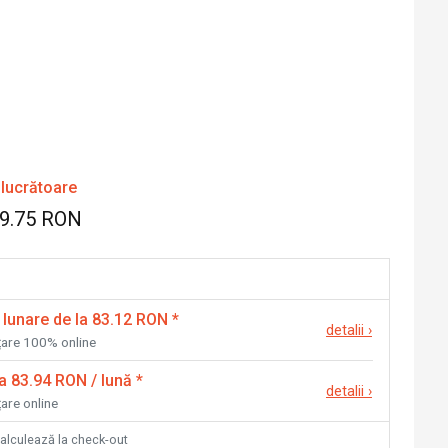
 lucrătoare
49.75 RON
 lunare de la 83.12 RON
*
detalii
›
nțare 100% online
la 83.94 RON / lună
*
detalii
›
țare online
calculează la check-out