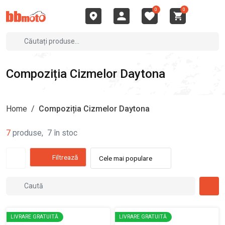
0
0
Compoziția Cizmelor Daytona
Home
/
Compoziția Cizmelor Daytona
7
produse
,
7
în stoc
Filtrează
Cele mai populare
LIVRARE GRATUITĂ
LIVRARE GRATUITĂ