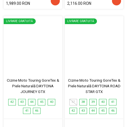
1,989.00 RON
2,116.00 RON
LIVRARE GRATUITĂ
LIVRARE GRATUITĂ
Cizme Moto Touring GoreTex &
Cizme Moto Touring GoreTex &
Piele Naturală DAYTONA
Piele Naturală DAYTONA ROAD
JOURNEY GTX
STAR GTX
42
43
44
45
40
37
38
39
40
41
41
46
42
43
44
45
46