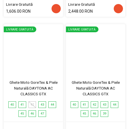
Livrare Gratuită
Livrare Gratuită
1,606.00 RON
2,448.00 RON
LIVRARE GRATUITĂ
LIVRARE GRATUITĂ
Ghete Moto GoreTex & Piele
Ghete Moto GoreTex & Piele
Naturală DAYTONA AC
Naturală DAYTONA AC
CLASSICS GTX
CLASSICS GTX
40
41
42
43
44
40
41
42
43
44
45
46
47
45
46
39