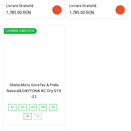
Livrare Gratuită
Livrare Gratuită
1,785.00 RON
1,785.00 RON
LIVRARE GRATUITĂ
Ghete Moto GoreTex & Piele
Naturală DAYTONA AC Dry GTX
G2
41
42
43
44
45
46
47