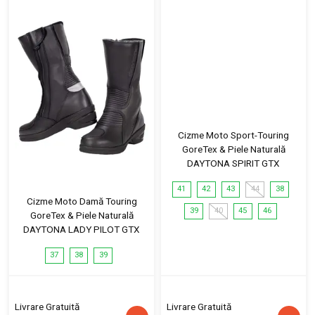
Cizme Moto Sport-Touring
GoreTex & Piele Naturală
DAYTONA SPIRIT GTX
41
42
43
44
38
Cizme Moto Damă Touring
39
40
45
46
GoreTex & Piele Naturală
DAYTONA LADY PILOT GTX
37
38
39
Livrare Gratuită
Livrare Gratuită