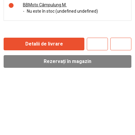
BBMoto Câmpulung M.
-
Nu este în stoc (undefined undefined)
Detalii de livrare
Rezervați în magazin