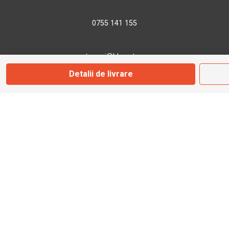
0755 141 155
otopeni@bbmoto.ro
Detalii de livrare
Magazin
Câmpulung M.
Str. Valea Seacă nr. 5
Câmpulung Moldovenesc, Suceava
Marți - Sâmbătă: 10:00 - 18:00