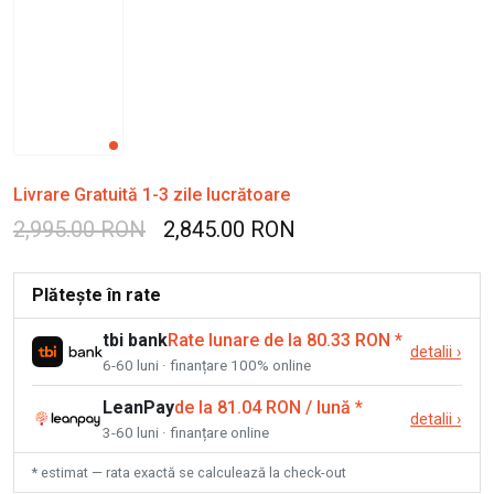
Livrare Gratuită 1-3 zile lucrătoare
2,995.00 RON
2,845.00 RON
Plătește în rate
tbi bank
Rate lunare de la 80.33 RON
*
detalii
›
6-60 luni · finanțare 100% online
LeanPay
de la 81.04 RON / lună
*
detalii
›
3-60 luni · finanțare online
* estimat — rata exactă se calculează la check-out