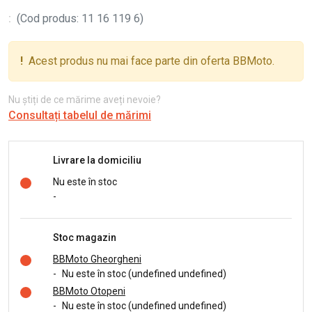
:
(
Cod produs
:
11 16 119 6
)
!
Acest produs nu mai face parte din oferta BBMoto.
Nu știți de ce mărime aveți nevoie?
Consultați tabelul de mărimi
Livrare la domiciliu
Nu este în stoc
-
Stoc magazin
BBMoto Gheorgheni
-
Nu este în stoc (undefined undefined)
BBMoto Otopeni
-
Nu este în stoc (undefined undefined)