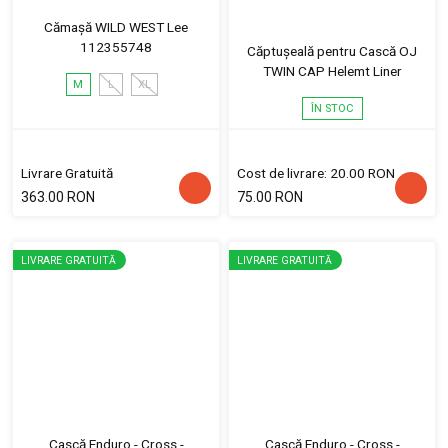
Cămașă WILD WEST Lee
112355748
Căptușeală pentru Cască OJ
TWIN CAP Helemt Liner
M
L
XL
ÎN STOC
Livrare Gratuită
Cost de livrare: 20.00 RON
363.00 RON
75.00 RON
LIVRARE GRATUITĂ
LIVRARE GRATUITĂ
Cască Enduro - Cross -
Cască Enduro - Cross -