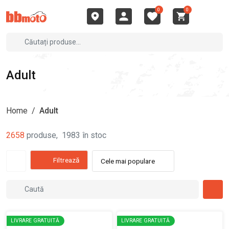
0
0
Adult
Home
/
Adult
2658
produse
,
1983
în stoc
Filtrează
Cele mai populare
LIVRARE GRATUITĂ
LIVRARE GRATUITĂ