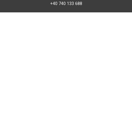
+40 740 133 688
atv@bbmoto.ro
Magazin
BBmoto ATV Otopeni
Str. Ferme D Nr. 2
Otopeni, Ilfov
Marți - Sâmbătă: 10:00 - 18:00