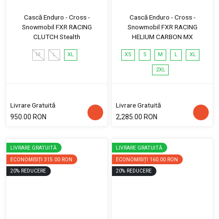
Cască Enduro - Cross -
Cască Enduro - Cross -
Snowmobil FXR RACING
Snowmobil FXR RACING
CLUTCH Stealth
HELIUM CARBON MX
M
L
XL
XS
S
M
L
XL
2XL
Livrare Gratuită
Livrare Gratuită
950.00 RON
2,285.00 RON
LIVRARE GRATUITĂ
LIVRARE GRATUITĂ
ECONOMISIȚI
315.00 RON
ECONOMISIȚI
160.00 RON
20
%
REDUCERE
20
%
REDUCERE