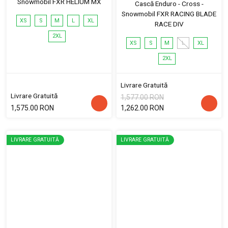
Snowmobil FXR HELIUM MX
Cască Enduro - Cross -
Snowmobil FXR RACING BLADE
XS
S
M
L
XL
RACE DIV
2XL
XS
S
M
L
XL
2XL
Livrare Gratuită
Livrare Gratuită
1,577.00 RON
1,575.00 RON
1,262.00 RON
LIVRARE GRATUITĂ
LIVRARE GRATUITĂ