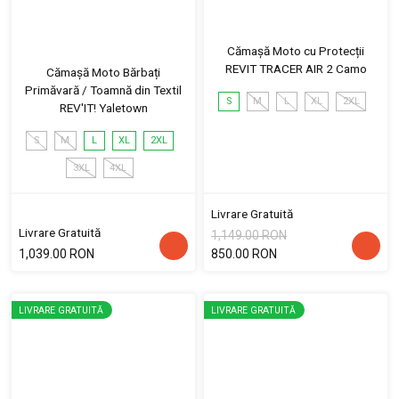
Cămașă Moto cu Protecții
REVIT TRACER AIR 2 Camo
Cămașă Moto Bărbați
Primăvară / Toamnă din Textil
S
M
L
XL
2XL
REV'IT! Yaletown
S
M
L
XL
2XL
3XL
4XL
Livrare Gratuită
Livrare Gratuită
1,149.00 RON
1,039.00 RON
850.00 RON
LIVRARE GRATUITĂ
LIVRARE GRATUITĂ