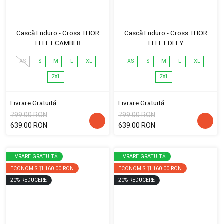
Cască Enduro - Cross THOR
Cască Enduro - Cross THOR
FLEET CAMBER
FLEET DEFY
XS
S
M
L
XL
XS
S
M
L
XL
2XL
2XL
Livrare Gratuită
Livrare Gratuită
799.00 RON
799.00 RON
639.00 RON
639.00 RON
LIVRARE GRATUITĂ
LIVRARE GRATUITĂ
ECONOMISIȚI
160.00 RON
ECONOMISIȚI
160.00 RON
20
%
REDUCERE
20
%
REDUCERE