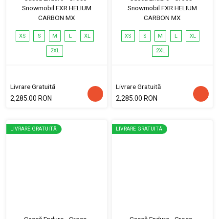
Snowmobil FXR HELIUM
Snowmobil FXR HELIUM
CARBON MX
CARBON MX
XS
S
M
L
XL
XS
S
M
L
XL
2XL
2XL
Livrare Gratuită
Livrare Gratuită
2,285.00 RON
2,285.00 RON
LIVRARE GRATUITĂ
LIVRARE GRATUITĂ
Cască Enduro - Cross -
Cască Enduro - Cross -