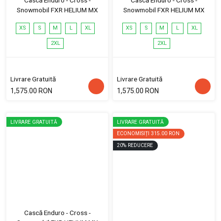
Snowmobil FXR HELIUM MX
Snowmobil FXR HELIUM MX
XS
S
M
L
XL
XS
S
M
L
XL
2XL
2XL
Livrare Gratuită
Livrare Gratuită
1,575.00 RON
1,575.00 RON
LIVRARE GRATUITĂ
LIVRARE GRATUITĂ
ECONOMISIȚI
315.00 RON
20
%
REDUCERE
Cască Enduro - Cross -