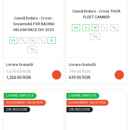
Cască Enduro - Cross THOR
FLEET CAMBER
Cască Enduro - Cross -
Snowmobil FXR RACING
XS
S
M
L
XL
HELIUM RACE DIV 2023
2XL
XS
S
M
L
XL
2XL
Livrare Gratuită
Livrare Gratuită
1,575.00 RON
799.00 RON
1,260.00 RON
639.00 RON
LIVRARE GRATUITĂ
LIVRARE GRATUITĂ
ECONOMISIȚI
160.00 RON
ECONOMISIȚI
160.00 RON
20
%
REDUCERE
20
%
REDUCERE