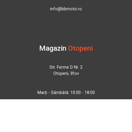
info@bbmoto.ro
Magazin
Otopeni
Str. Ferme D Nr. 2
Otopeni, Ilfov
Marți - Sâmbătă: 10:00 - 18:00
0755 141 155
otopeni@bbmoto.ro