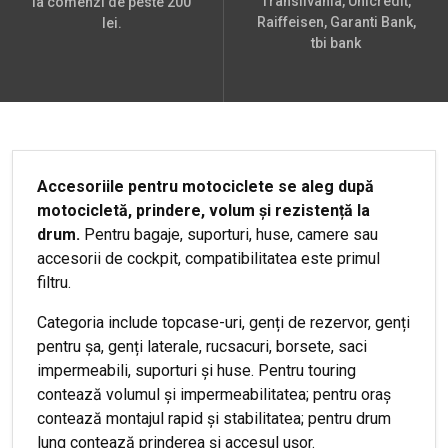
Transilvania, Unicredit,
la comenzi de peste 200
Raiffeisen, Garanti Bank,
lei.
tbi bank
Accesoriile pentru motociclete se aleg după
motocicletă, prindere, volum și rezistență la
drum.
Pentru bagaje, suporturi, huse, camere sau
accesorii de cockpit, compatibilitatea este primul
filtru.
Categoria include topcase-uri, genți de rezervor, genți
pentru șa, genți laterale, rucsacuri, borsete, saci
impermeabili, suporturi și huse. Pentru touring
contează volumul și impermeabilitatea; pentru oraș
contează montajul rapid și stabilitatea; pentru drum
lung contează prinderea și accesul ușor.