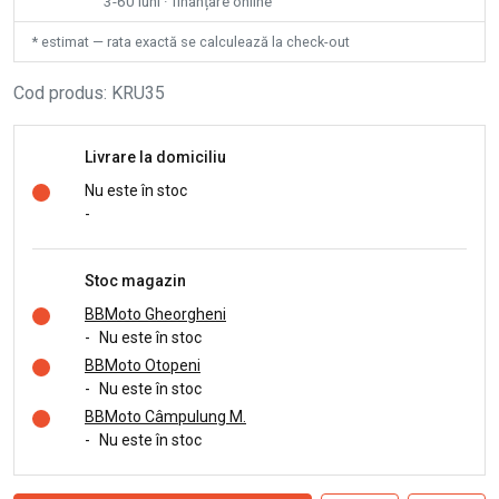
3-60 luni · finanțare online
* estimat — rata exactă se calculează la check-out
Cod produs
:
KRU35
Livrare la domiciliu
Nu este în stoc
-
Stoc magazin
BBMoto Gheorgheni
-
Nu este în stoc
BBMoto Otopeni
-
Nu este în stoc
BBMoto Câmpulung M.
-
Nu este în stoc