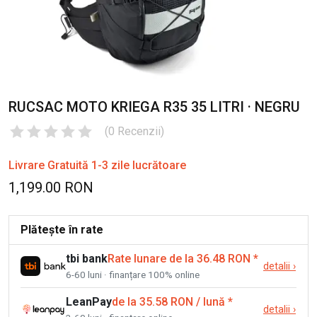
RUCSAC MOTO KRIEGA R35 35 LITRI · NEGRU
(
0
Recenzii
)
Livrare Gratuită 1-3 zile lucrătoare
1,199.00 RON
Plătește în rate
tbi bank
Rate lunare de la 36.48 RON
*
detalii
›
6-60 luni · finanțare 100% online
LeanPay
de la 35.58 RON / lună
*
detalii
›