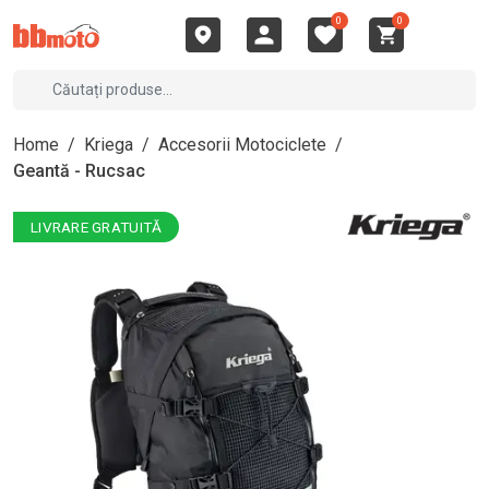
0
0
Home
/
Kriega
/
Accesorii Motociclete
/
Geantă - Rucsac
LIVRARE GRATUITĂ