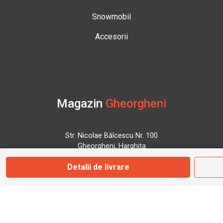
Snowmobil
Accesorii
Magazin
Gheorgheni
Str. Nicolae Bălcescu Nr. 100
Gheorgheni, Harghita
Detalii de livrare
Marți - Sâmbătă: 09:00 - 17:00
0745 153 295