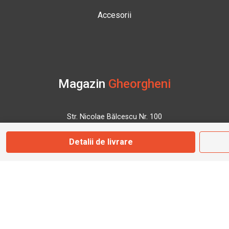
Accesorii
Magazin
Gheorgheni
Str. Nicolae Bălcescu Nr. 100
Gheorgheni, Harghita
Detalii de livrare
Marți - Sâmbătă: 09:00 - 17:00
0745 153 295
info@bbmoto.ro