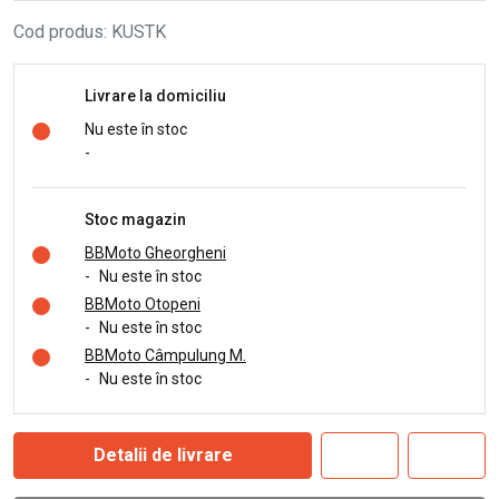
Cod produs
:
KUSTK
Livrare la domiciliu
Nu este în stoc
-
Stoc magazin
BBMoto Gheorgheni
-
Nu este în stoc
BBMoto Otopeni
-
Nu este în stoc
BBMoto Câmpulung M.
-
Nu este în stoc
Detalii de livrare