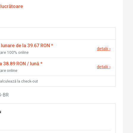
 lucrătoare
 lunare de la 39.67 RON
*
detalii
›
nțare 100% online
la 38.89 RON / lună
*
detalii
›
țare online
calculează la check-out
-BR
u