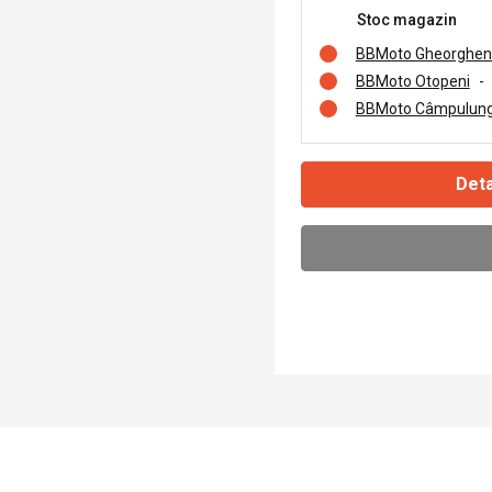
Stoc magazin
BBMoto Gheorghen
BBMoto Otopeni
-
BBMoto Câmpulung
Deta