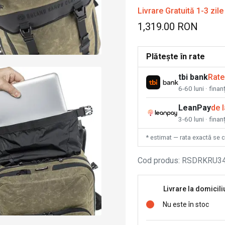
Livrare Gratuită 1-3 zile
1,319.00 RON
Plătește în rate
tbi bank
Rate
6-60 luni · fina
LeanPay
de 
3-60 luni · finan
* estimat — rata exactă se 
Cod produs
:
RSDRKRU34
Livrare la domicili
Nu este în stoc