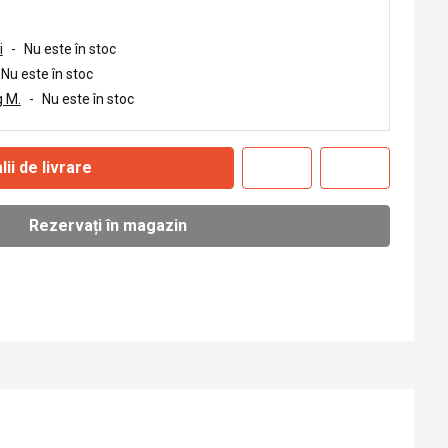
i
-
Nu este în stoc
Nu este în stoc
 M.
-
Nu este în stoc
lii de livrare
Rezervați în magazin