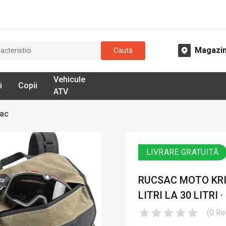
Magazi
Caută
Vehicule
i
Copii
ATV
sac
LIVRARE GRATUITĂ
RUCSAC MOTO KRIE
LITRI LA 30 LITRI ·
(
0
Re