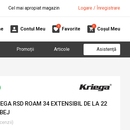
Cel mai apropiat magazin
Logare / Înregistrare
0
0
ne
Contul Meu
Favorite
Coșul Meu
Asistență
Promoții
Articole
GA RSD ROAM 34 EXTENSIBIL DE LA 22
 BEJ
cenzii
)