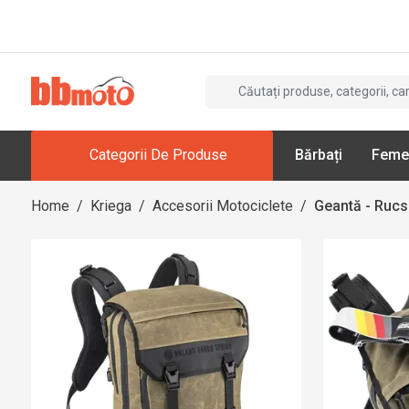
Categorii De Produse
Bărbați
Feme
Home
/
Kriega
/
Accesorii Motociclete
/
Geantă - Ruc