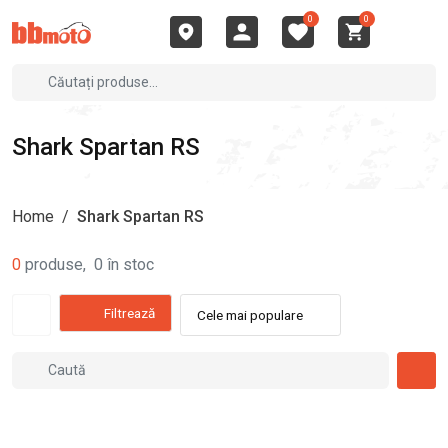
0
0
Shark Spartan RS
Home
/
Shark Spartan RS
0
produse
,
0
în stoc
Filtrează
Cele mai populare