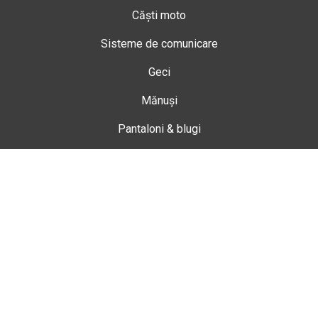
Căști moto
Sisteme de comunicare
Geci
Mănuși
Pantaloni & blugi
Ghete
Echipamente de damă
Enduro
Snowmobil
Accesorii