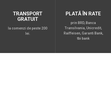
TRANSPORT
PLATĂ ÎN RATE
GRATUIT
prin BRD, Banca
Transilvania, Unicredit,
la comenzi de peste 200
Raiffeisen, Garanti Bank,
lei.
tbi bank