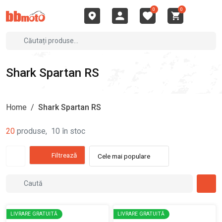
0
0
Shark Spartan RS
Home
/
Shark Spartan RS
20
produse
,
10
în stoc
Filtrează
Cele mai populare
LIVRARE GRATUITĂ
LIVRARE GRATUITĂ