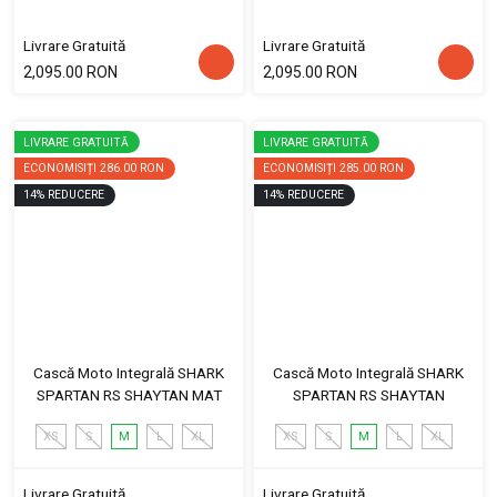
Livrare Gratuită
Livrare Gratuită
2,095.00 RON
2,095.00 RON
LIVRARE GRATUITĂ
LIVRARE GRATUITĂ
ECONOMISIȚI
286.00 RON
ECONOMISIȚI
285.00 RON
14
%
REDUCERE
14
%
REDUCERE
Cască Moto Integrală SHARK
Cască Moto Integrală SHARK
SPARTAN RS SHAYTAN MAT
SPARTAN RS SHAYTAN
XS
S
M
L
XL
XS
S
M
L
XL
Livrare Gratuită
Livrare Gratuită