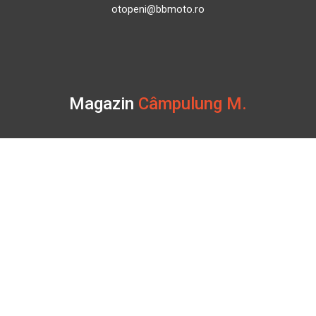
otopeni@bbmoto.ro
Magazin
Câmpulung M.
Str. Valea Seacă nr. 5
Câmpulung Moldovenesc, Suceava
Marți - Sâmbătă: 10:00 - 18:00
0728 210 192
campulung.moldovenesc@bbmoto.ro