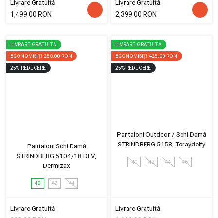
Livrare Gratuită
Livrare Gratuită
1,499.00 RON
2,399.00 RON
LIVRARE GRATUITĂ
LIVRARE GRATUITĂ
ECONOMISIȚI
250.00 RON
ECONOMISIȚI
425.00 RON
25
%
REDUCERE
25
%
REDUCERE
Pantaloni Outdoor / Schi Damă
STRINDBERG 5158, Toraydelfy
Pantaloni Schi Damă
STRINDBERG 5104/18 DEV,
40
42
44
46
Dermizax
40
42
44
Livrare Gratuită
Livrare Gratuită