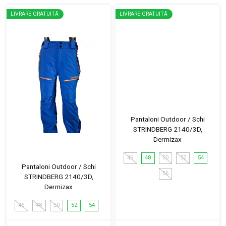
LIVRARE GRATUITĂ
LIVRARE GRATUITĂ
Pantaloni Outdoor / Schi
STRINDBERG 2140/3D,
Dermizax
46
48
50
52
54
Pantaloni Outdoor / Schi
56
STRINDBERG 2140/3D,
Dermizax
46
48
50
52
54