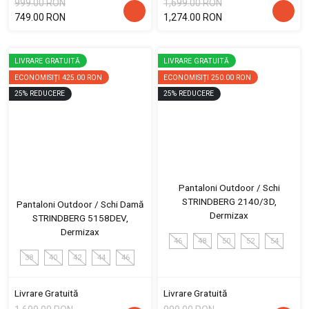
999.00 RON
1,699.00 RON
749.00 RON
1,274.00 RON
LIVRARE GRATUITĂ
LIVRARE GRATUITĂ
ECONOMISIȚI
425.00 RON
ECONOMISIȚI
250.00 RON
25
%
REDUCERE
25
%
REDUCERE
Pantaloni Outdoor / Schi
STRINDBERG 2140/3D,
Pantaloni Outdoor / Schi Damă
Dermizax
STRINDBERG 5158DEV,
Dermizax
46
48
50
52
54
38
40
42
44
46
Livrare Gratuită
Livrare Gratuită