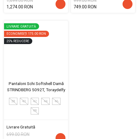
1,699.00 RON
999.00 RON
1,274.00 RON
749.00 RON
LIVRARE GRATUITĂ
ECONOMISIȚI
175.00 RON
25
%
REDUCERE
Pantaloni Schi Softshell Damă
STRINDBERG 5092T, Toraydelfy
38
40
42
44
46
48
Livrare Gratuită
699.00 RON