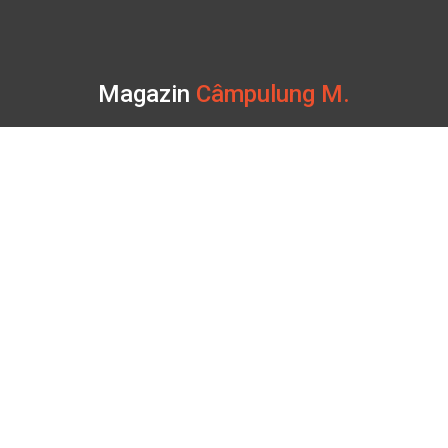
Magazin
Câmpulung M.
Str. Valea Seacă nr. 5
Câmpulung Moldovenesc, Suceava
Marți - Sâmbătă: 10:00 - 18:00
0728 210 192
campulung.moldovenesc@bbmoto.ro