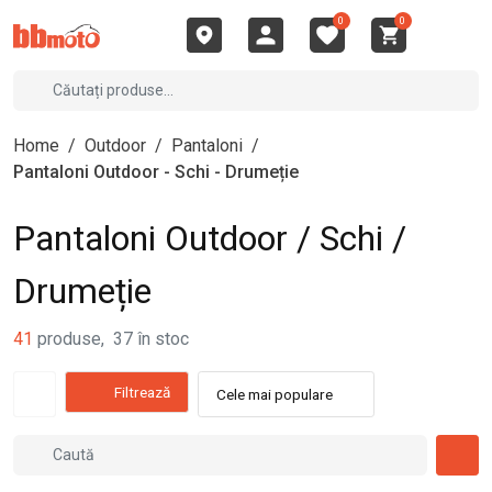
0
0
Home
/
Outdoor
/
Pantaloni
/
Pantaloni Outdoor - Schi - Drumeție
Pantaloni Outdoor / Schi /
Drumeție
41
produse
,
37
în stoc
Filtrează
Cele mai populare