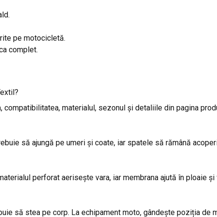
ald.
rite pe motocicletă.
aca complet.
extil?
 compatibilitatea, materialul, sezonul și detaliile din pagina prod
trebuie să ajungă pe umeri și coate, iar spatele să rămână acoperi
materialul perforat aerisește vara, iar membrana ajută în ploaie și 
trebuie să stea pe corp. La echipament moto, gândește poziția de 