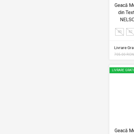
Geacă M
din Tex
NELSO
40
42
Livrare Grat
705.00 RON
LIVRARE GRAT
Geacă M