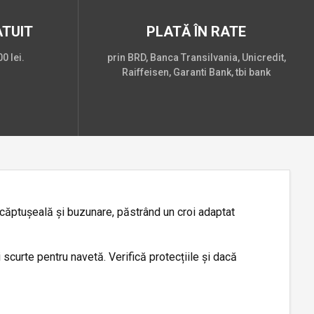
TUIT
PLATĂ ÎN RATE
0 lei.
prin BRD, Banca Transilvania, Unicredit,
Raiffeisen, Garanti Bank, tbi bank
 căptușeală și buzunare, păstrând un croi adaptat
scurte pentru navetă. Verifică protecțiile și dacă