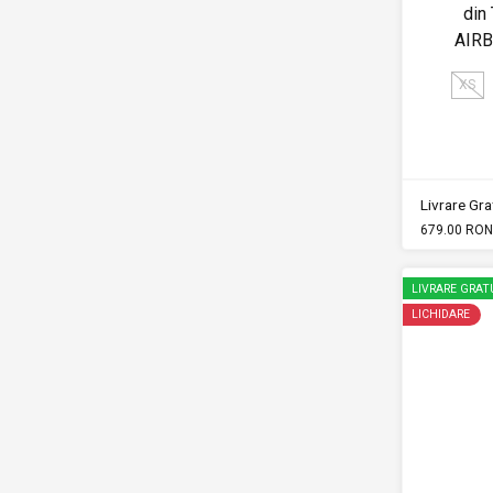
din
AIR
XS
Livrare Grat
679.00 RON
LIVRARE GRAT
LICHIDARE