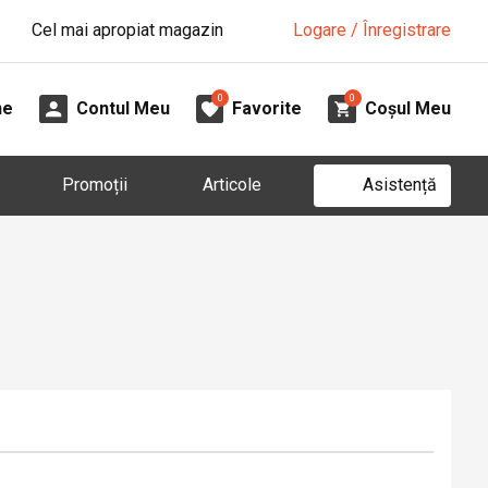
Cel mai apropiat magazin
Logare / Înregistrare
0
0
ne
Contul Meu
Favorite
Coșul Meu
Asistență
Promoții
Articole