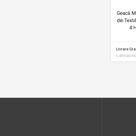
Geacă M
din Text
4 
Livrare Grat
1,499.00 R