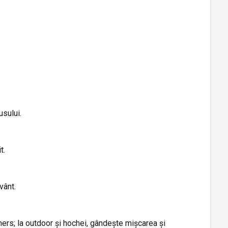
usului.
t.
vânt.
mers; la outdoor și hochei, gândește mișcarea și