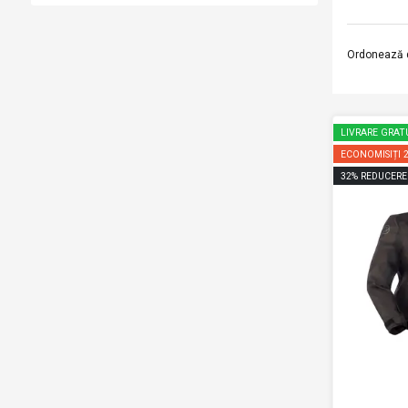
Ordonează 
LIVRARE GRAT
ECONOMISIȚI
32
%
REDUCERE