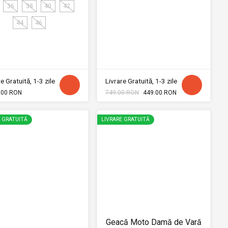
36
38
40
42
44
46
e Gratuită, 1-3 zile
Livrare Gratuită, 1-3 zile
.00 RON
749.00 RON
449.00 RON
E GRATUITĂ
LIVRARE GRATUITĂ
Geacă Moto Damă de Vară