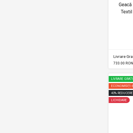
Geacă
Texti
Livrare Grat
733.00 RON
LIVRARE GRAT
ECONOMISIȚI
40
%
REDUCERE
LICHIDARE