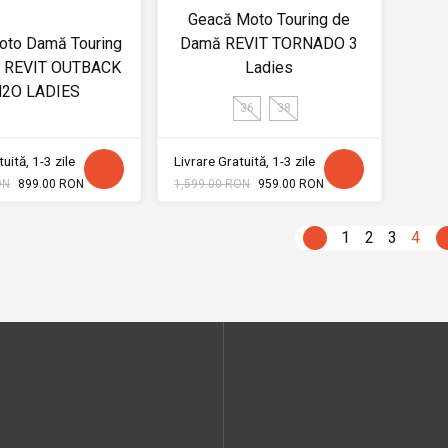
Geacă Moto Touring de
oto Damă Touring
Damă REVIT TORNADO 3
il REVIT OUTBACK
Ladies
H2O LADIES
36
38
uită, 1-3 zile
Livrare Gratuită, 1-3 zile
ON
899.00 RON
1,599.00 RON
959.00 RON
1
2
3
4