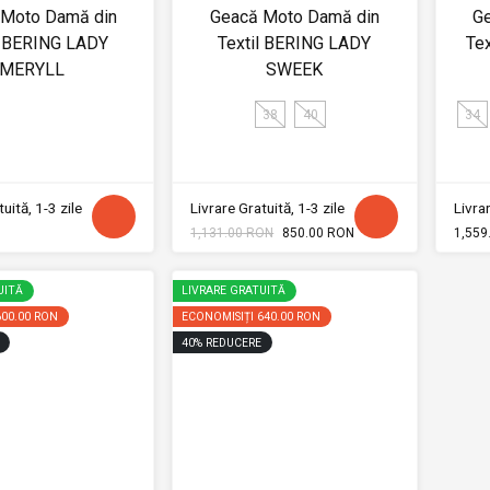
 Moto Damă din
Geacă Moto Damă din
G
l BERING LADY
Textil BERING LADY
Te
MERYLL
SWEEK
38
40
34
uită, 1-3 zile
Livrare Gratuită, 1-3 zile
Livrar
1,131.00 RON
850.00 RON
1,559
UITĂ
LIVRARE GRATUITĂ
600.00 RON
ECONOMISIȚI
640.00 RON
40
%
REDUCERE