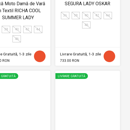
că Moto Damă de Vară
SEGURA LADY OSKAR
n Textil RICHA COOL
36
38
40
42
44
SUMMER LADY
46
38
40
42
44
46
e Gratuită, 1-3 zile
Livrare Gratuită, 1-3 zile
0 RON
733.00 RON
E GRATUITĂ
LIVRARE GRATUITĂ