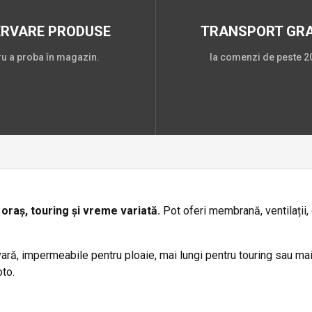
ERVARE PRODUSE
TRANSPORT GRA
ru a proba în magazin.
la comenzi de peste 20
oraș, touring și vreme variată.
Pot oferi membrană, ventilații,
ră, impermeabile pentru ploaie, mai lungi pentru touring sau mai 
to.