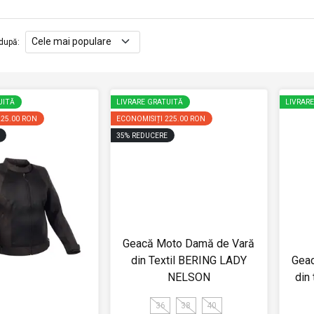
după
:
UITĂ
LIVRARE GRATUITĂ
LIVRAR
225.00 RON
ECONOMISIȚI
225.00 RON
35
%
REDUCERE
Geacă Moto Damă de Vară
din Textil BERING LADY
Gea
NELSON
din
36
38
40