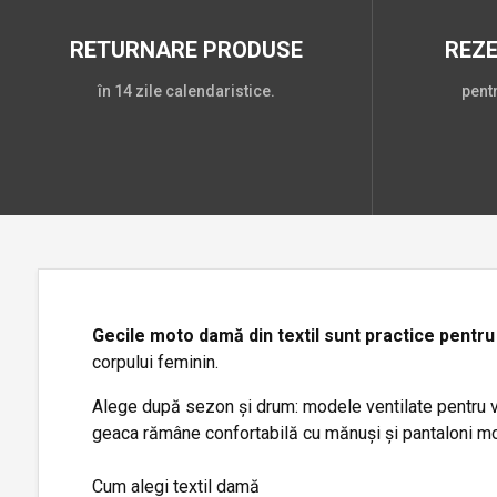
RETURNARE PRODUSE
REZ
în 14 zile calendaristice.
pent
Gecile moto damă din textil sunt practice pentru 
corpului feminin.
Alege după sezon și drum: modele ventilate pentru va
geaca rămâne confortabilă cu mănuși și pantaloni mo
Cum alegi textil damă