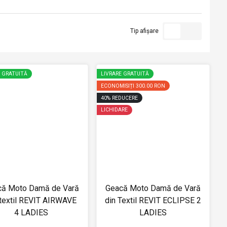
Tip afișare
E GRATUITĂ
LIVRARE GRATUITĂ
ECONOMISIȚI
300.00 RON
40
%
REDUCERE
LICHIDARE
că Moto Damă de Vară
Geacă Moto Damă de Vară
 textil REVIT AIRWAVE
din Textil REVIT ECLIPSE 2
4 LADIES
LADIES