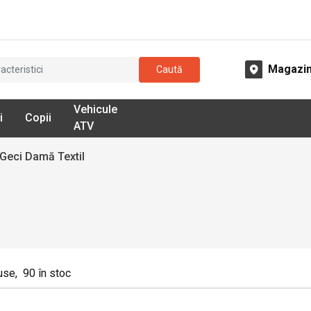
Magazi
Caută
Vehicule
i
Copii
ATV
Geci Damă Textil
use
,
90
în stoc