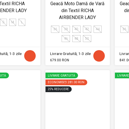
 Textil RICHA
Geacă Moto Damă de Vară
Gea
BENDER LADY
din Textil RICHA
di
AIRBENDER LADY
S
M
L
36
38
40
42
44
36
46
48
50
uită, 1-3 zile
Livrare Gratuită, 1-3 zile
Livrar
679.00 RON
841.0
UITĂ
LIVRARE GRATUITĂ
LIVRAR
ECONOMISIȚI
281.00 RON
25
%
REDUCERE