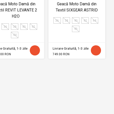
eacă Moto Damă din
Geacă Moto Damă din
xtil REVIT LEVANTE 2
Textil SIXGEAR ASTRID
H2O
36
38
40
42
44
36
38
40
42
46
44
e Gratuită, 1-3 zile
Livrare Gratuită, 1-3 zile
.00 RON
749.00 RON