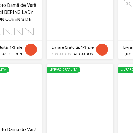
34
oto Damă de Vară
til BERING LADY
N QUEEN SIZE
44
46
48
uită, 1-3 zile
Livrare Gratuită, 1-3 zile
Livrar
480.00 RON
638.00 RON
413.00 RON
1,039
UITĂ
LIVRARE GRATUITĂ
LIVRAR
oto Damă de Vară