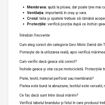
Membrana:
ajută la ploaie, dar poate ține mai c
Ventilația:
importantă în oraș și vara.
Croiul:
talia și spatele trebuie să rămână acope
Protecțiile:
verifică poziția după ce închizi ge
Întrebări frecvente
Cum aleg corect din categoria Geci Moto Damă din T
Pornește de la utilizarea reală, apoi verifică mărimea,
Cum verific dacă geaca stă corect?
Închide geaca și stai ca pe motocicletă. Protecțiile 
Piele, textil, material perforat sau membrană?
Pielea este bună la abraziune, textilul este versatil, 
Ce fac dacă sunt între două mărimi?
Verifică tabelul brandului și felul în care produsul 