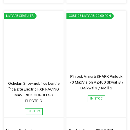
LIVRARE GRATUITĂ
COST DE LIVRARE: 20.00 RON
Pinlock Vizieră SHARK Pinlock
70 MaxVision VZ400 Skwal i3 /
Ochelari Snowmobil cu Lentile
D-Skwal 3 / Ridill 2
Încălzite Electric FXR RACING
MAVERICK CORDLESS
ÎN STOC
ELECTRIC
ÎN STOC