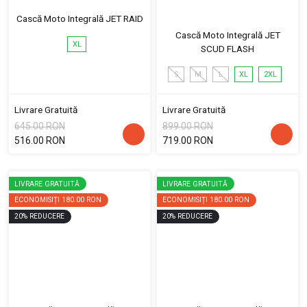
Cască Moto Integrală JET RAID
Cască Moto Integrală JET
XL
SCUD FLASH
S
M
L
XL
2XL
Livrare Gratuită
Livrare Gratuită
645.00 RON
899.00 RON
516.00 RON
719.00 RON
LIVRARE GRATUITĂ
LIVRARE GRATUITĂ
ECONOMISIȚI
180.00 RON
ECONOMISIȚI
180.00 RON
20
%
REDUCERE
20
%
REDUCERE