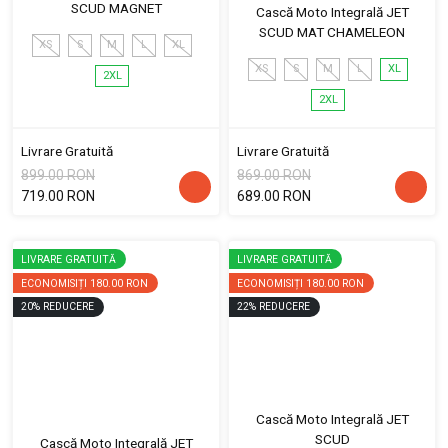
SCUD MAGNET
Cască Moto Integrală JET
SCUD MAT CHAMELEON
XS
S
M
L
XL
XS
S
M
L
XL
2XL
2XL
Livrare Gratuită
Livrare Gratuită
899.00 RON
869.00 RON
719.00 RON
689.00 RON
LIVRARE GRATUITĂ
LIVRARE GRATUITĂ
ECONOMISIȚI
180.00 RON
ECONOMISIȚI
180.00 RON
20
%
REDUCERE
22
%
REDUCERE
Cască Moto Integrală JET
SCUD
Cască Moto Integrală JET