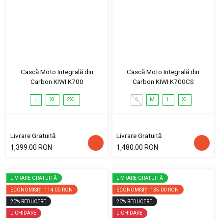
Cască Moto Integrală din
Cască Moto Integrală din
Carbon KIWI K700
Carbon KIWI K700CS
L
XL
2XL
S
M
L
XL
Livrare Gratuită
Livrare Gratuită
1,399.00 RON
1,480.00 RON
LIVRARE GRATUITĂ
LIVRARE GRATUITĂ
ECONOMISIȚI
114.00 RON
ECONOMISIȚI
135.00 RON
20
%
REDUCERE
20
%
REDUCERE
LICHIDARE
LICHIDARE