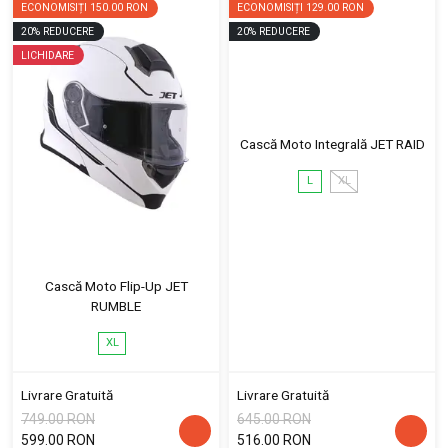
ECONOMISIȚI
150.00 RON
ECONOMISIȚI
129.00 RON
20
%
REDUCERE
20
%
REDUCERE
LICHIDARE
Cască Moto Integrală JET RAID
L
XL
Cască Moto Flip-Up JET
RUMBLE
XL
Livrare Gratuită
Livrare Gratuită
749.00 RON
645.00 RON
599.00 RON
516.00 RON