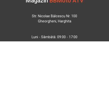
Magazin
BBMoto ATV
Str. Nicolae Bălcescu Nr. 100
Gheorgheni, Harghita
Luni - Sâmbătă: 09:00 - 17:00
+40 740 133 688
atv@bbmoto.ro
Magazin
BBmoto ATV Otopeni