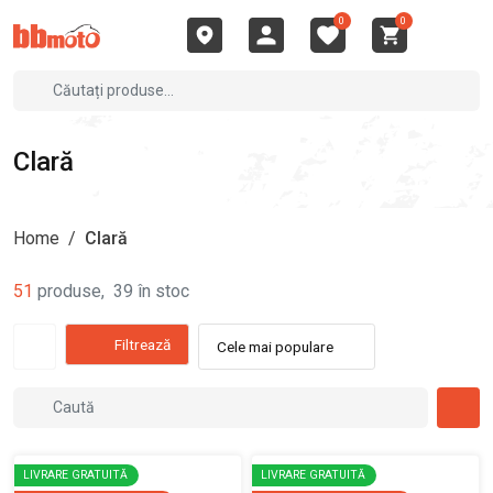
0
0
Clară
Home
/
Clară
51
produse
,
39
în stoc
Filtrează
Cele mai populare
LIVRARE GRATUITĂ
LIVRARE GRATUITĂ