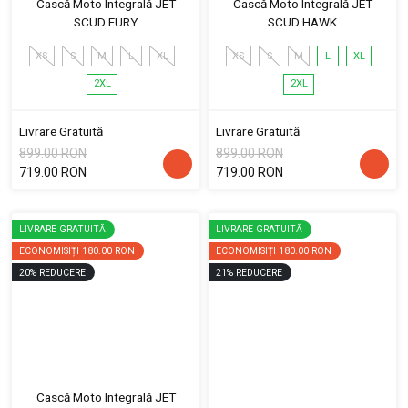
Cască Moto Integrală JET
Cască Moto Integrală JET
SCUD FURY
SCUD HAWK
XS
S
M
L
XL
XS
S
M
L
XL
2XL
2XL
Livrare Gratuită
Livrare Gratuită
899.00 RON
899.00 RON
719.00 RON
719.00 RON
LIVRARE GRATUITĂ
LIVRARE GRATUITĂ
ECONOMISIȚI
180.00 RON
ECONOMISIȚI
180.00 RON
20
%
REDUCERE
21
%
REDUCERE
Cască Moto Integrală JET