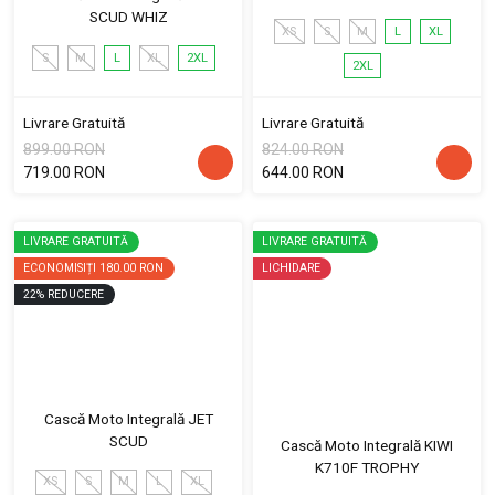
SCUD WHIZ
XS
S
M
L
XL
S
M
L
XL
2XL
2XL
Livrare Gratuită
Livrare Gratuită
899.00 RON
824.00 RON
719.00 RON
644.00 RON
LIVRARE GRATUITĂ
LIVRARE GRATUITĂ
ECONOMISIȚI
180.00 RON
LICHIDARE
22
%
REDUCERE
Cască Moto Integrală JET
SCUD
Cască Moto Integrală KIWI
K710F TROPHY
XS
S
M
L
XL