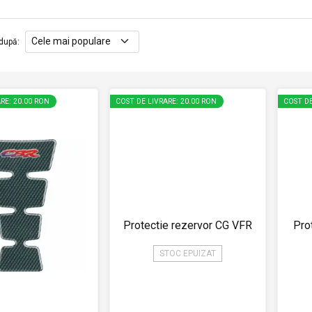
după
:
RE: 20.00 RON
COST DE LIVRARE: 20.00 RON
COST DE
Protectie rezervor CG VFR
Pro
STOC EPUIZAT