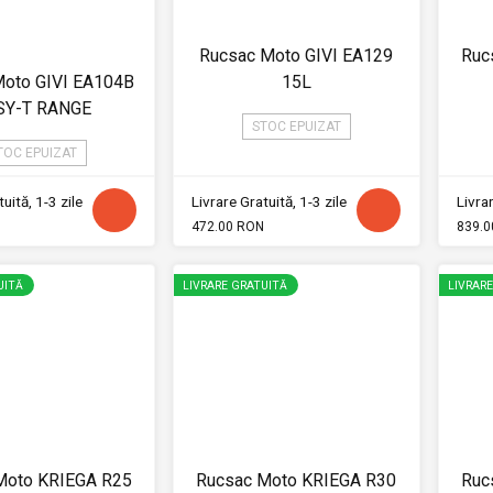
Rucsac Moto GIVI EA129
Ruc
Moto GIVI EA104B
15L
SY-T RANGE
STOC EPUIZAT
TOC EPUIZAT
uită, 1-3 zile
Livrare Gratuită, 1-3 zile
Livrar
472.00 RON
839.0
UITĂ
LIVRARE GRATUITĂ
LIVRAR
Moto KRIEGA R25
Rucsac Moto KRIEGA R30
Ruc