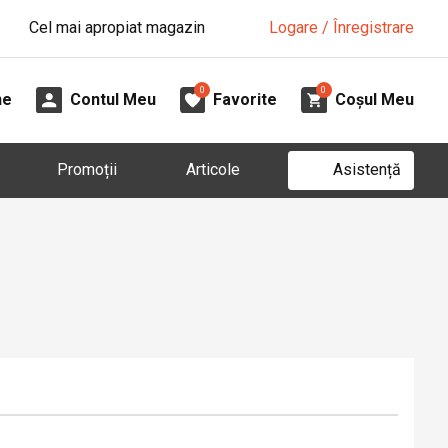
Cel mai apropiat magazin
Logare / Înregistrare
0
0
ne
Contul Meu
Favorite
Coșul Meu
Asistență
Promoții
Articole