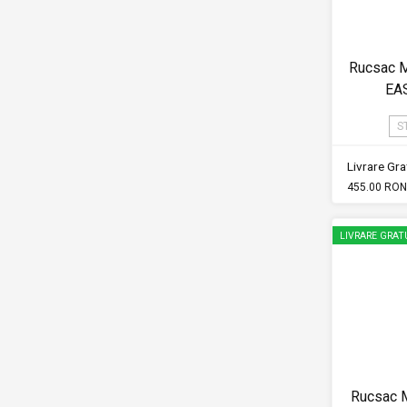
Rucsac 
EA
S
Livrare Grat
455.00 RON
LIVRARE GRAT
Rucsac 