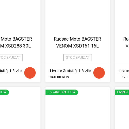
 Moto BAGSTER
Rucsac Moto BAGSTER
Ru
M XSD288 30L
VENOM XSD161 16L
V
TOC EPUIZAT
STOC EPUIZAT
uită, 1-3 zile
Livrare Gratuită, 1-3 zile
Livrar
360.00 RON
352.0
UITĂ
LIVRARE GRATUITĂ
LIVRAR