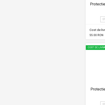
Protecti
S
Cost de li
55.00 RON
COST DE LIVRA
Protecti
S