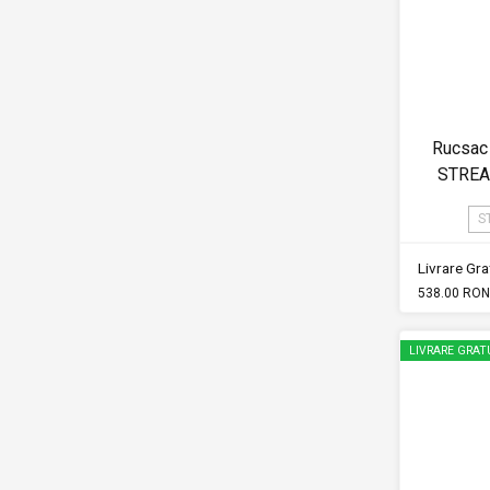
Rucsac
STREA
S
Livrare Grat
538.00 RON
LIVRARE GRAT