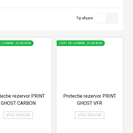
Tip afișare
 LIVRARE: 20.00 RON
COST DE LIVRARE: 20.00 RON
tectie rezervor PRINT
Protectie rezervor PRINT
GHOST CARBON
GHOST VFR
STOC EPUIZAT
STOC EPUIZAT