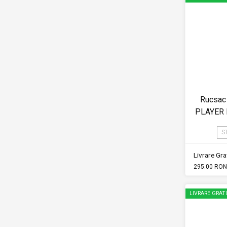
Rucsac
PLAYER 
S
Livrare Grat
295.00 RON
LIVRARE GRAT