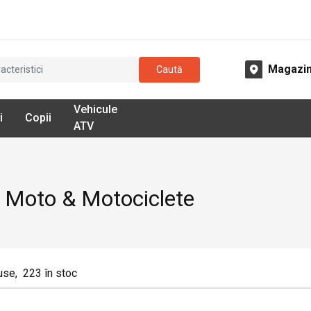
Magazi
Caută
Vehicule
i
Copii
ATV
 Moto & Motociclete
use
,
223
în stoc