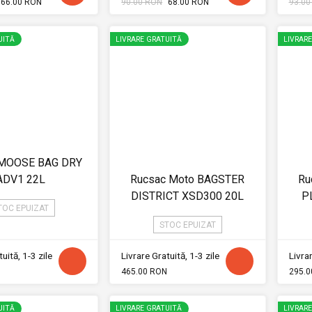
66.00 RON
90.00 RON
68.00 RON
93.00
UITĂ
LIVRARE GRATUITĂ
LIVRAR
 MOOSE BAG DRY
ADV1 22L
Rucsac Moto BAGSTER
Ru
DISTRICT XSD300 20L
P
TOC EPUIZAT
STOC EPUIZAT
uită, 1-3 zile
Livrare Gratuită, 1-3 zile
Livrar
465.00 RON
295.0
UITĂ
LIVRARE GRATUITĂ
LIVRAR