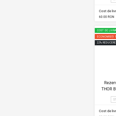
Cost de li
60.00 RON
COST DE LIVRA
ECONOMISIȚI
22
%
REDUCERE
Rezerv
THOR BL
S
Cost de li