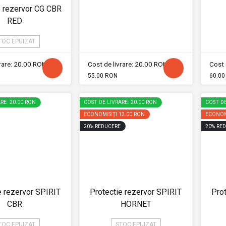
e rezervor CG CBR
RED
TOC EPUIZAT
vrare: 20.00 RON
Cost de livrare: 20.00 RON
Cost 
55.00 RON
60.00
RE: 20.00 RON
COST DE LIVRARE: 20.00 RON
COST DE
ECONOMISIȚI
12.00 RON
ECONOM
20
%
REDUCERE
20
%
RED
e rezervor SPIRIT
Protectie rezervor SPIRIT
Prot
CBR
HORNET
TOC EPUIZAT
STOC EPUIZAT