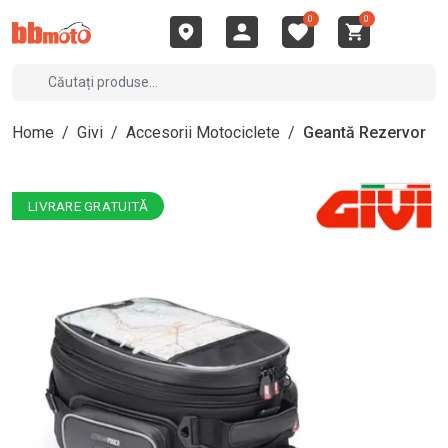
0
0
Home
/
Givi
/
Accesorii Motociclete
/
Geantă Rezervor
LIVRARE GRATUITĂ