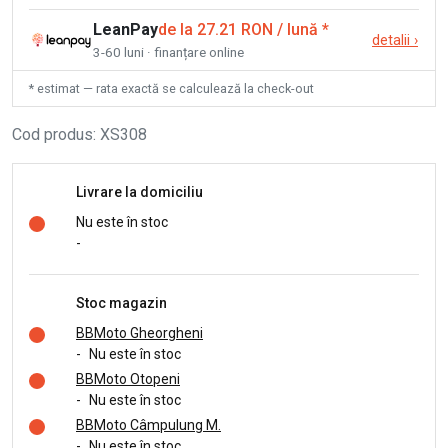
LeanPay
de la 27.21 RON / lună
*
detalii
›
3-60 luni · finanțare online
* estimat — rata exactă se calculează la check-out
Cod produs
:
XS308
Livrare la domiciliu
Nu este în stoc
-
Stoc magazin
BBMoto Gheorgheni
-
Nu este în stoc
BBMoto Otopeni
-
Nu este în stoc
BBMoto Câmpulung M.
-
Nu este în stoc