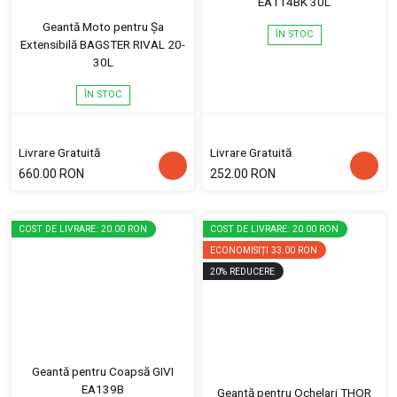
EA114BK 30L
Geantă Moto pentru Șa
ÎN STOC
Extensibilă BAGSTER RIVAL 20-
30L
ÎN STOC
Livrare Gratuită
Livrare Gratuită
660.00 RON
252.00 RON
COST DE LIVRARE: 20.00 RON
COST DE LIVRARE: 20.00 RON
ECONOMISIȚI
33.00 RON
20
%
REDUCERE
Geantă pentru Coapsă GIVI
EA139B
Geantă pentru Ochelari THOR