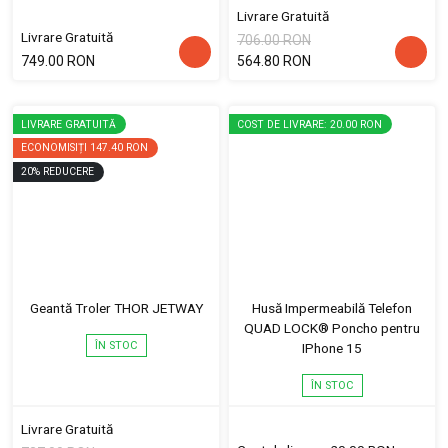
Livrare Gratuită
Livrare Gratuită
706.00 RON
749.00 RON
564.80 RON
LIVRARE GRATUITĂ
COST DE LIVRARE: 20.00 RON
ECONOMISIȚI
147.40 RON
20
%
REDUCERE
Geantă Troler THOR JETWAY
Husă Impermeabilă Telefon
QUAD LOCK® Poncho pentru
ÎN STOC
IPhone 15
ÎN STOC
Livrare Gratuită