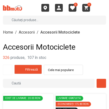
0
0
Home
/
Accesorii
/
Accesorii Motociclete
Accesorii Motociclete
326
produse
,
107
în stoc
Filtrează
Cele mai populare
COST DE LIVRARE: 20.00 RON
LIVRARE GRATUITĂ
ECONOMISIȚI
175.80 RON