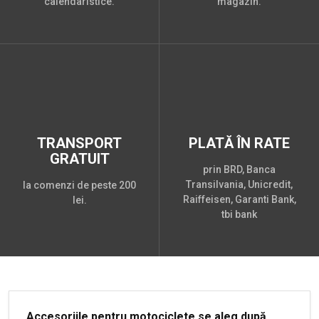
calendaristice.
magazin.
TRANSPORT
PLATĂ ÎN RATE
GRATUIT
prin BRD, Banca
Transilvania, Unicredit,
la comenzi de peste 200
Raiffeisen, Garanti Bank,
lei.
tbi bank
Accesoriile pentru motociclete se aleg după