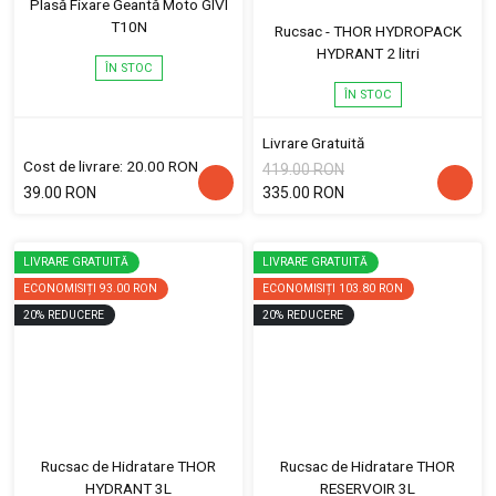
Plasă Fixare Geantă Moto GIVI
T10N
Rucsac - THOR HYDROPACK
HYDRANT 2 litri
ÎN STOC
ÎN STOC
Livrare Gratuită
Cost de livrare: 20.00 RON
419.00 RON
39.00 RON
335.00 RON
LIVRARE GRATUITĂ
LIVRARE GRATUITĂ
ECONOMISIȚI
93.00 RON
ECONOMISIȚI
103.80 RON
20
%
REDUCERE
20
%
REDUCERE
Rucsac de Hidratare THOR
Rucsac de Hidratare THOR
HYDRANT 3L
RESERVOIR 3L