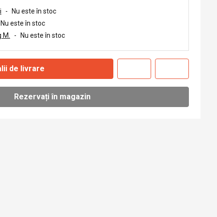
i
-
Nu este în stoc
Nu este în stoc
 M.
-
Nu este în stoc
lii de livrare
Rezervați în magazin