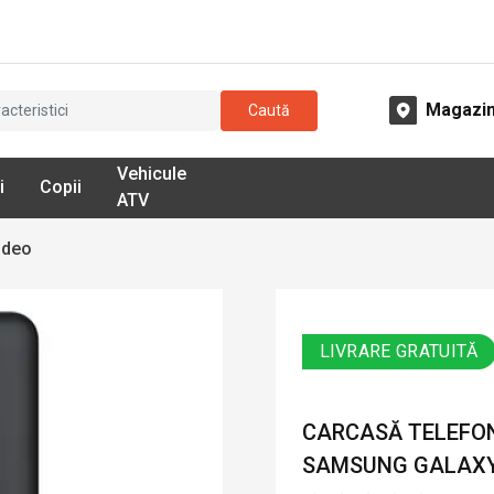
Magazi
Caută
Vehicule
i
Copii
ATV
ideo
LIVRARE GRATUITĂ
CARCASĂ TELEFO
SAMSUNG GALAXY