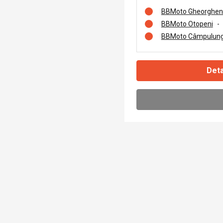
BBMoto Gheorghen
BBMoto Otopeni
-
BBMoto Câmpulung
Deta