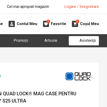
Cel mai apropiat magazin
Logare / Înregistrare
0
0
ne
Contul Meu
Favorite
Coșul Meu
Asistență
Promoții
Articole
N QUAD LOCK® MAG CASE PENTRU
 S25 ULTRA