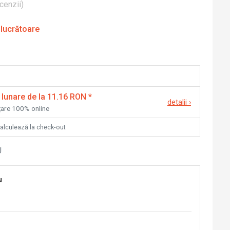
cenzii
)
 lucrătoare
 lunare de la 11.16 RON
*
detalii
›
nțare 100% online
calculează la check-out
U
u